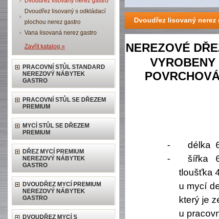
Dvoudřez lisovaný nerez gastro
Dvoudřez lisovaný s odkládací
Dvoudřez lisovaný nerez 
plochou nerez gastro
Vana lisovaná nerez gastro
NEREZOVÉ DŘE
Zavřít katalog »
VYROBENY Z
PRACOVNÍ STŮL STANDARD
POVRCHOVÁ 
NEREZOVÝ NÁBYTEK
GASTRO
PRACOVNÍ STŮL SE DŘEZEM
PREMIUM
MYCÍ STŮL SE DŘEZEM
PREMIUM
-
délka 
DŘEZ MYCÍ PREMIUM
-
šířka
NEREZOVÝ NÁBYTEK
GASTRO
tloušťka
DVOUDŘEZ MYCÍ PREMIUM
u mycí de
NEREZOVÝ NÁBYTEK
GASTRO
který je
u pracovn
DVOUDŘEZ MYCÍ S