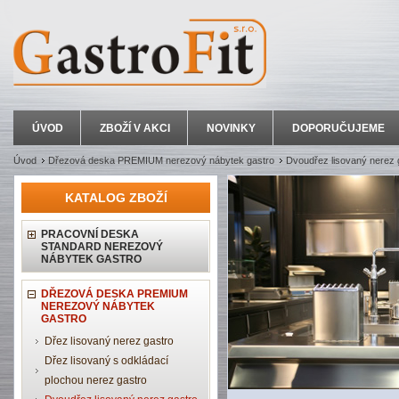
ÚVOD
ZBOŽÍ V AKCI
NOVINKY
DOPORUČUJEME
Úvod
Dřezová deska PREMIUM nerezový nábytek gastro
Dvoudřez lisovaný nerez 
KATALOG ZBOŽÍ
PRACOVNÍ DESKA
STANDARD NEREZOVÝ
NÁBYTEK GASTRO
DŘEZOVÁ DESKA PREMIUM
NEREZOVÝ NÁBYTEK
GASTRO
Dřez lisovaný nerez gastro
Dřez lisovaný s odkládací
plochou nerez gastro