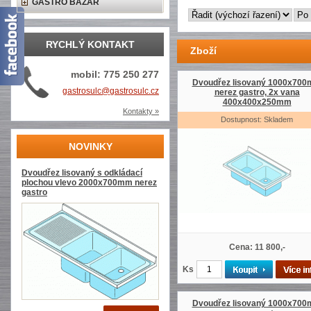
GASTRO BAZAR
RYCHLÝ KONTAKT
Zboží
mobil: 775 250 277
Dvoudřez lisovaný 1000x70
gastrosulc@gastrosulc.cz
nerez gastro, 2x vana
400x400x250mm
Kontakty »
Dostupnost: Skladem
NOVINKY
Dvoudřez lisovaný s odkládací
plochou vlevo 2000x700mm nerez
gastro
Cena: 11 800,-
Ks
Dvoudřez lisovaný 1000x70