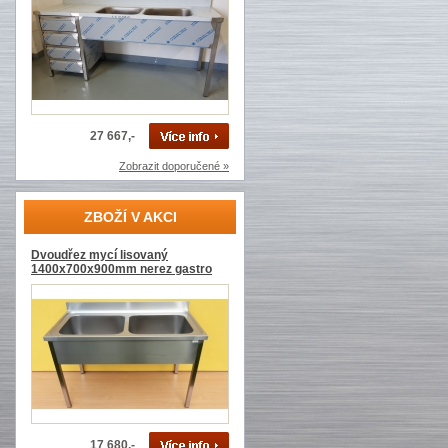
27 667,-
Zobrazit doporučené »
ZBOŽÍ V AKCI
Dvoudřez mycí lisovaný
1400x700x900mm nerez gastro
17 680,-