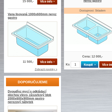
nerez gastro
15 000,-
Dostupnost: Skladem
Vana lisovaná 1000x600mm nerez
gastro
Cena: 12 000,-
11 500,-
Ks
Zobrazit novinky »
DOPORUČUJEME
Dvoudřez mycí s odkládací
plochou vlevo, zásuvkový blok
2000x600x900mm gastro
nerezový nábytek