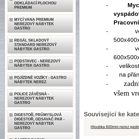
ODKLÁDACÍ PLOCHOU
-
Myc
PREMIUM
vyspádo
MYCÍ VANA PREMIUM
Pracovn
NEREZOVÝ NÁBYTEK
GASTRO
-
v
500x400
REGÁL SKLADOVÝ
STANDARD NEREZOVÝ
-
v
NÁBYTEK GASTRO
600x500
PODSTAVEC - NEREZOVÝ
-
velikos
NÁBYTEK GASTRO
-
na přán
POJÍZDNÉ VOZÍKY - GASTRO
zadn
NÁBYTEK NEREZ
-
všem vr
POLICE ZÁVĚSNÁ -
NEREZOVÝ NÁBYTEK
GASTRO
Související ke kate
DIGESTOŘ, PRŮMYSLOVÁ
DIGESTOŘ, ODSAVAČ PAR -
NEREZOVÝ NÁBYTEK
Hloubka 600mm nerez gastr
GASTRO