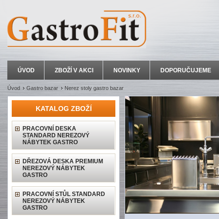
ÚVOD
ZBOŽÍ V AKCI
NOVINKY
DOPORUČUJEME
Úvod
Gastro bazar
Nerez stoly gastro bazar
KATALOG ZBOŽÍ
PRACOVNÍ DESKA
STANDARD NEREZOVÝ
NÁBYTEK GASTRO
DŘEZOVÁ DESKA PREMIUM
NEREZOVÝ NÁBYTEK
GASTRO
PRACOVNÍ STŮL STANDARD
NEREZOVÝ NÁBYTEK
GASTRO