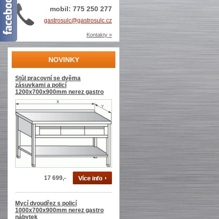
mobil: 775 250 277
gastrosulc@gastrosulc.cz
Kontakty »
NOVINKY
Stůl pracovní se dvěma
zásuvkami a policí
1200x700x900mm nerez gastro
17 699,-
Mycí dvoudřez s policí
1000x700x900mm nerez gastro
nábytek