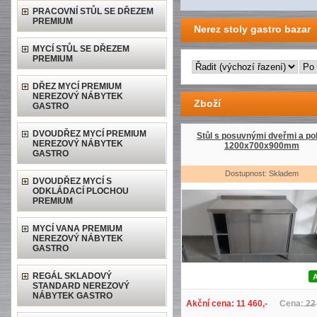
PRACOVNÍ STŮL SE DŘEZEM
PREMIUM
Nerez stoly gastro bazar
MYCÍ STŮL SE DŘEZEM
PREMIUM
DŘEZ MYCÍ PREMIUM
NEREZOVÝ NÁBYTEK
Zboží
GASTRO
DVOUDŘEZ MYCÍ PREMIUM
Stůl s posuvnými dveřmi a pol
NEREZOVÝ NÁBYTEK
1200x700x900mm
GASTRO
Dostupnost: Skladem
DVOUDŘEZ MYCÍ S
ODKLÁDACÍ PLOCHOU
PREMIUM
MYCÍ VANA PREMIUM
NEREZOVÝ NÁBYTEK
GASTRO
REGÁL SKLADOVÝ
STANDARD NEREZOVÝ
NÁBYTEK GASTRO
Akční cena: 11 460,-
Cena: 22 