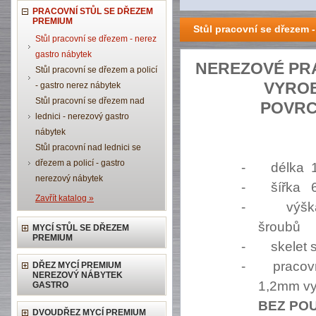
PRACOVNÍ STŮL SE DŘEZEM
PREMIUM
Stůl pracovní se dřezem 
Stůl pracovní se dřezem - nerez
gastro nábytek
NEREZOVÉ PRA
Stůl pracovní se dřezem a policí
VYROB
- gastro nerez nábytek
Stůl pracovní se dřezem nad
POVRC
lednici - nerezový gastro
nábytek
Stůl pracovní nad lednici se
dřezem a policí - gastro
-
délka 
nerezový nábytek
-
šířka 
Zavřít katalog »
-
výšk
šroubů
MYCÍ STŮL SE DŘEZEM
PREMIUM
-
skelet 
-
pracov
DŘEZ MYCÍ PREMIUM
NEREZOVÝ NÁBYTEK
1,2mm vy
GASTRO
BEZ POU
DVOUDŘEZ MYCÍ PREMIUM