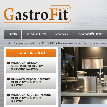
ÚVOD
ZBOŽÍ V AKCI
NOVINKY
DOPORUČUJEME
Úvod
Pracovní stůl se dřezem PREMIUM
Stůl pracovní se dřezem - nerez gastro n
KATALOG ZBOŽÍ
PRACOVNÍ DESKA
STANDARD NEREZOVÝ
NÁBYTEK GASTRO
DŘEZOVÁ DESKA PREMIUM
NEREZOVÝ NÁBYTEK
GASTRO
PRACOVNÍ STŮL STANDARD
NEREZOVÝ NÁBYTEK
GASTRO