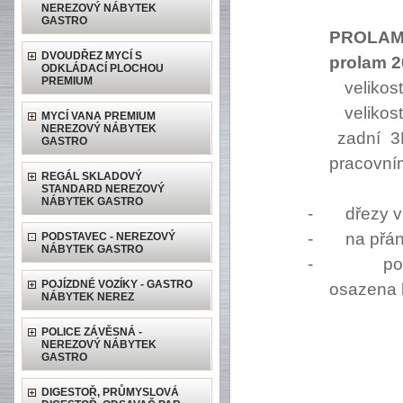
NEREZOVÝ NÁBYTEK
GASTRO
PROLAM
DVOUDŘEZ MYCÍ S
prolam 
ODKLÁDACÍ PLOCHOU
PREMIUM
veliko
veliko
MYCÍ VANA PREMIUM
NEREZOVÝ NÁBYTEK
zadní 
GASTRO
pracovní
REGÁL SKLADOVÝ
STANDARD NEREZOVÝ
NÁBYTEK GASTRO
-
dřezy v
-
na přán
PODSTAVEC - NEREZOVÝ
NÁBYTEK GASTRO
-
po
POJÍZDNÉ VOZÍKY - GASTRO
osazena 
NÁBYTEK NEREZ
POLICE ZÁVĚSNÁ -
NEREZOVÝ NÁBYTEK
GASTRO
DIGESTOŘ, PRŮMYSLOVÁ