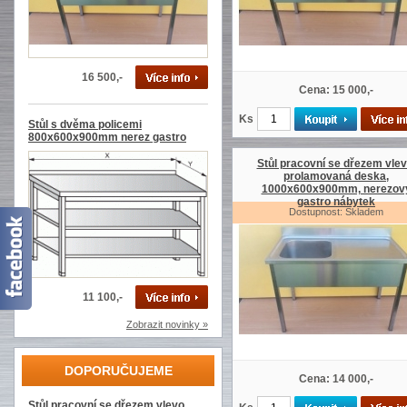
16 500,-
Cena: 15 000,-
Ks
Stůl s dvěma policemi
800x600x900mm nerez gastro
Stůl pracovní se dřezem vlev
prolamovaná deska,
1000x600x900mm, nerezov
gastro nábytek
Dostupnost: Skladem
11 100,-
Zobrazit novinky »
DOPORUČUJEME
Cena: 14 000,-
Stůl pracovní se dřezem vlevo,