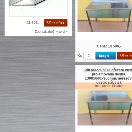
11 503,-
Zobrazit zboží v akci »
Cena: 14 500,-
Ks
Stůl pracovní se dřezem vlev
prolamovaná deska,
1300x600x900mm, nerezov
gastro nábytek
Dostupnost: Skladem