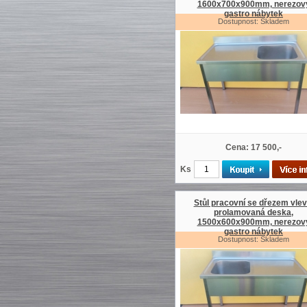
1600x700x900mm, nerezov
gastro nábytek
Dostupnost: Skladem
Cena: 17 500,-
Ks
Stůl pracovní se dřezem vlev
prolamovaná deska,
1500x600x900mm, nerezov
gastro nábytek
Dostupnost: Skladem