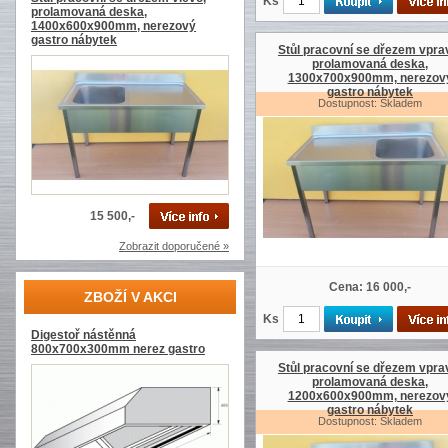
Ks
prolamovaná deska,
1400x600x900mm, nerezový
gastro nábytek
Stůl pracovní se dřezem vpra
prolamovaná deska,
1300x700x900mm, nerezov
gastro nábytek
Dostupnost: Skladem
15 500,-
Zobrazit doporučené »
Cena: 16 000,-
ZBOŽÍ V AKCI
Ks
Digestoř nástěnná
800x700x300mm nerez gastro
Stůl pracovní se dřezem vpra
prolamovaná deska,
1200x600x900mm, nerezov
gastro nábytek
Dostupnost: Skladem