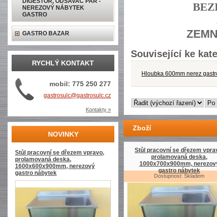
DIGESTOŘ, ODSAVAČ PAR -
BEZ
NEREZOVÝ NÁBYTEK
GASTRO
ZEMN
GASTRO BAZAR
Související ke kate
RYCHLÝ KONTAKT
Hloubka 600mm nerez gastr
mobil: 775 250 277
gastrosulc@gastrosulc.cz
Kontakty »
Zboží
NOVINKY
Stůl pracovní se dřezem vpra
Stůl pracovní se dřezem vpravo,
prolamovaná deska,
prolamovaná deska,
1000x700x900mm, nerezov
1600x600x900mm, nerezový
gastro nábytek
gastro nábytek
Dostupnost: Skladem