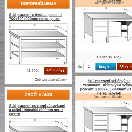
DOPORUČUJEME
Dostupnost: Skladem
Stůl pracovní s dvěma policemi
700x700x900mm nerez gastro
Cena: 35 372,-
Ks
11 200,-
Zobrazit doporučené »
Stůl pracovní skříňový se
zásuvkami, křídlovými dvířky
policemi 1300x700x900mm ga
nerez nábytek
ZBOŽÍ V AKCI
Dostupnost: Skladem
Stůl pracovní se třemi zásuvkami
a policí 1900x800x900mm nerez
gastro