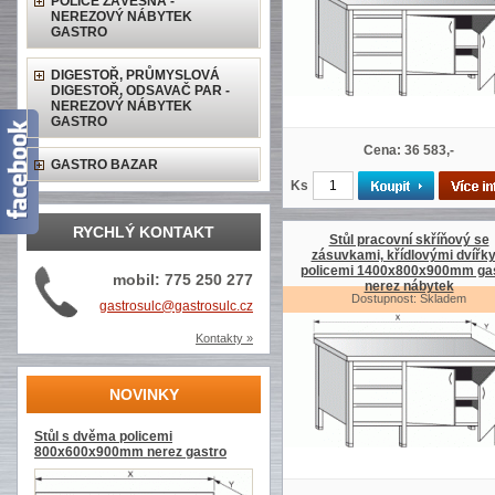
POLICE ZÁVĚSNÁ -
NEREZOVÝ NÁBYTEK
GASTRO
DIGESTOŘ, PRŮMYSLOVÁ
DIGESTOŘ, ODSAVAČ PAR -
NEREZOVÝ NÁBYTEK
GASTRO
Cena: 36 583,-
GASTRO BAZAR
Ks
RYCHLÝ KONTAKT
Stůl pracovní skříňový se
zásuvkami, křídlovými dvířky
policemi 1400x800x900mm ga
mobil: 775 250 277
nerez nábytek
Dostupnost: Skladem
gastrosulc@gastrosulc.cz
Kontakty »
NOVINKY
Stůl s dvěma policemi
800x600x900mm nerez gastro