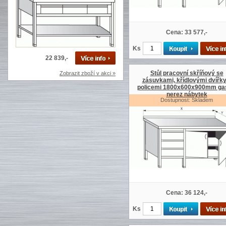
Cena: 33 577,-
Ks
22 839,-
Stůl pracovní skříňový se
Zobrazit zboží v akci »
zásuvkami, křídlovými dvířky
policemi 1800x600x900mm ga
nerez nábytek
Dostupnost: Skladem
Cena: 36 124,-
Ks