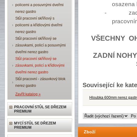
osazena 
policemi a posuvnými dveřmi
nerez gastro
-
za
Stůl pracovní skříňový s
pracovní
policemi a křídlovými dveřmi
nerez gastro
VŠECHNY
O
Stůl pracovní skříňový se
zásuvkami, policí a posuvnými
dveřmi nerez gastro
ZADNÍ NOHY
Stůl pracovní skříňový se
zásuvkami, policí a křídlovými
dveřmi nerez gastro
Stůl pracovní - zásuvkový blok
Související ke kate
nerez gastro
Zavřít katalog »
Hloubka 600mm nerez gastr
PRACOVNÍ STŮL SE DŘEZEM
PREMIUM
MYCÍ STŮL SE DŘEZEM
PREMIUM
Zboží