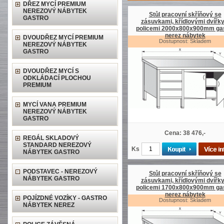
DŘEZ MYCÍ PREMIUM
NEREZOVÝ NÁBYTEK
Stůl pracovní skříňový se
GASTRO
zásuvkami, křídlovými dvířky
policemi 2000x800x900mm ga
nerez nábytek
DVOUDŘEZ MYCÍ PREMIUM
Dostupnost: Skladem
NEREZOVÝ NÁBYTEK
GASTRO
DVOUDŘEZ MYCÍ S
ODKLÁDACÍ PLOCHOU
PREMIUM
MYCÍ VANA PREMIUM
NEREZOVÝ NÁBYTEK
GASTRO
Cena: 38 476,-
REGÁL SKLADOVÝ
STANDARD NEREZOVÝ
Ks
NÁBYTEK GASTRO
PODSTAVEC - NEREZOVÝ
Stůl pracovní skříňový se
NÁBYTEK GASTRO
zásuvkami, křídlovými dvířky
policemi 1700x800x900mm ga
nerez nábytek
POJÍZDNÉ VOZÍKY - GASTRO
Dostupnost: Skladem
NÁBYTEK NEREZ