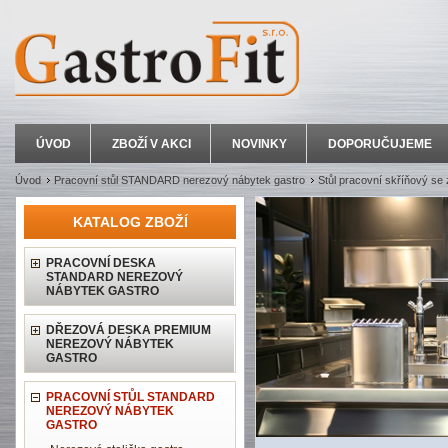
ÚVOD
ZBOŽÍ V AKCI
NOVINKY
DOPORUČUJEME
Úvod
Pracovní stůl STANDARD nerezový nábytek gastro
Stůl pracovní skříňový se 
KATALOG ZBOŽÍ
PRACOVNÍ DESKA
STANDARD NEREZOVÝ
NÁBYTEK GASTRO
DŘEZOVÁ DESKA PREMIUM
NEREZOVÝ NÁBYTEK
GASTRO
PRACOVNÍ STŮL STANDARD
NEREZOVÝ NÁBYTEK
GASTRO