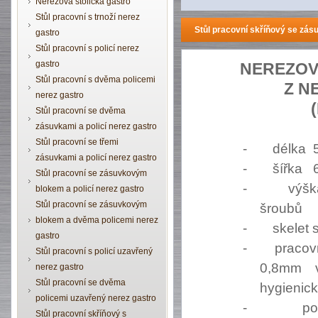
Nerezová stolička gastro
Stůl pracovní s trnoží nerez
Stůl pracovní skříňový se zásu
gastro
Stůl pracovní s policí nerez
gastro
NEREZO
Stůl pracovní s dvěma policemi
Z N
nerez gastro
Stůl pracovní se dvěma
zásuvkami a policí nerez gastro
Stůl pracovní se třemi
-
délka
zásuvkami a policí nerez gastro
-
šířka
Stůl pracovní se zásuvkovým
-
výšk
blokem a policí nerez gastro
Stůl pracovní se zásuvkovým
šroubů
blokem a dvěma policemi nerez
-
skelet 
gastro
-
pracov
Stůl pracovní s policí uzavřený
0,8mm v
nerez gastro
Stůl pracovní se dvěma
hygienic
policemi uzavřený nerez gastro
-
po
Stůl pracovní skříňový s