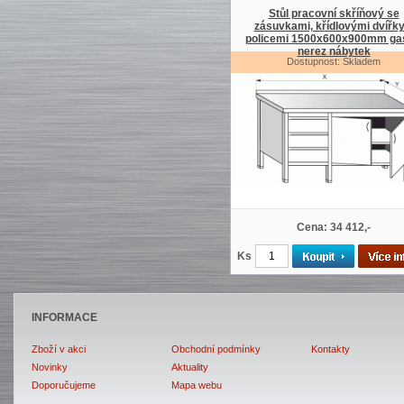
Stůl pracovní skříňový se
zásuvkami, křídlovými dvířky
policemi 1500x600x900mm ga
nerez nábytek
Dostupnost: Skladem
Cena: 34 412,-
Ks
INFORMACE
Zboží v akci
Obchodní podmínky
Kontakty
Novinky
Aktuality
Doporučujeme
Mapa webu