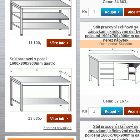
Cena: 34 663,-
Ks
Stůl pracovní skříňový se
zásuvkami, křídlovými dvířky
policemi 1900x700x900mm ga
nerez nábytek
11 100,-
Dostupnost: Skladem
Stůl pracovní s policí
1600x800x900mm gastro
Cena: 37 167,-
Ks
13 535,-
Stůl pracovní skříňový se
Zobrazit novinky »
zásuvkami, křídlovými dvířky
policemi 1600x700x900mm ga
nerez nábytek