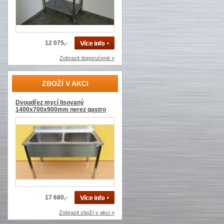
12 075,-
Zobrazit doporučené »
ZBOŽÍ V AKCI
Dvoudřez mycí lisovaný
1400x700x900mm nerez gastro
17 680,-
Zobrazit zboží v akci »