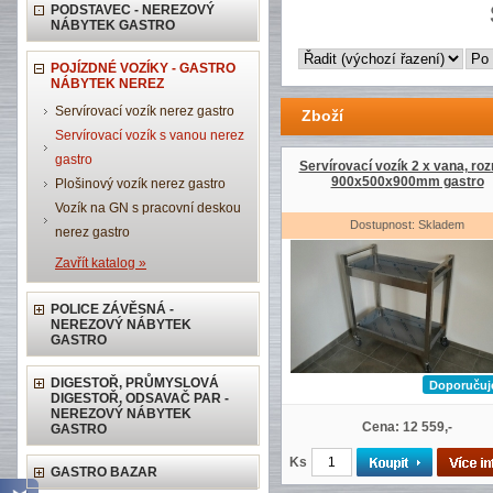
PODSTAVEC - NEREZOVÝ
NÁBYTEK GASTRO
POJÍZDNÉ VOZÍKY - GASTRO
NÁBYTEK NEREZ
Servírovací vozík nerez gastro
Zboží
Servírovací vozík s vanou nerez
gastro
Servírovací vozík 2 x vana, ro
900x500x900mm gastro
Plošinový vozík nerez gastro
Vozík na GN s pracovní deskou
Dostupnost: Skladem
nerez gastro
Zavřít katalog »
POLICE ZÁVĚSNÁ -
NEREZOVÝ NÁBYTEK
GASTRO
DIGESTOŘ, PRŮMYSLOVÁ
Doporuču
DIGESTOŘ, ODSAVAČ PAR -
NEREZOVÝ NÁBYTEK
Cena: 12 559,-
GASTRO
Ks
GASTRO BAZAR