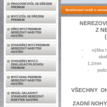
PRACOVNÍ STŮL SE DŘEZEM
PREMIUM
Servírovací vozík s vanou
MYCÍ STŮL SE DŘEZEM
PREMIUM
NEREZOV
Z N
DŘEZ MYCÍ PREMIUM
NEREZOVÝ NÁBYTEK
GASTRO
DVOUDŘEZ MYCÍ PREMIUM
NEREZOVÝ NÁBYTEK
-
výška 
GASTRO
-
ske
DVOUDŘEZ MYCÍ S
1,2mm
ODKLÁDACÍ PLOCHOU
PREMIUM
-
poli
MYCÍ VANA PREMIUM
NEREZOVÝ NÁBYTEK
GASTRO
VŠECHNY
O
REGÁL SKLADOVÝ
STANDARD NEREZOVÝ
NÁBYTEK GASTRO
ZADNÍ NOHY