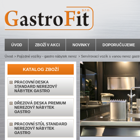
ÚVOD
ZBOŽÍ V AKCI
NOVINKY
DOPORUČUJEME
Úvod
Pojízdné vozíky - gastro nábytek nerez
Servírovací vozík s vanou nerez gastr
KATALOG ZBOŽÍ
PRACOVNÍ DESKA
STANDARD NEREZOVÝ
NÁBYTEK GASTRO
DŘEZOVÁ DESKA PREMIUM
NEREZOVÝ NÁBYTEK
GASTRO
PRACOVNÍ STŮL STANDARD
NEREZOVÝ NÁBYTEK
GASTRO