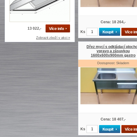
Cena: 18 264,-
13 022,-
Ks
Zobrazit zboží v akci »
Dřez mycí s odkládací ploch
vpravo a zásuvkou
1600x600x900mm gastro
Dostupnost: Skladem
Cena: 18 407,-
Ks