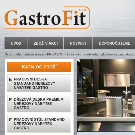
ÚVOD
ZBOŽÍ V AKCI
NOVINKY
DOPORUČUJEME
Úvod
Mycí stůl se dřezem PREMIUM
Dřez mycí s odkládací plochou se zásuvkou b
KATALOG ZBOŽÍ
PRACOVNÍ DESKA
STANDARD NEREZOVÝ
NÁBYTEK GASTRO
DŘEZOVÁ DESKA PREMIUM
NEREZOVÝ NÁBYTEK
GASTRO
PRACOVNÍ STŮL STANDARD
NEREZOVÝ NÁBYTEK
GASTRO