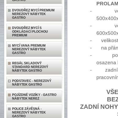
GASTRO
PROLAM
-
v
DVOUDŘEZ MYCÍ PREMIUM
NEREZOVÝ NÁBYTEK
500x400
GASTRO
-
v
DVOUDŘEZ MYCÍ S
ODKLÁDACÍ PLOCHOU
600x500
PREMIUM
-
velikos
MYCÍ VANA PREMIUM
-
na přán
NEREZOVÝ NÁBYTEK
GASTRO
-
po
osazena 
REGÁL SKLADOVÝ
STANDARD NEREZOVÝ
-
zadn
NÁBYTEK GASTRO
pracovní
PODSTAVEC - NEREZOVÝ
NÁBYTEK GASTRO
VŠ
POJÍZDNÉ VOZÍKY - GASTRO
BE
NÁBYTEK NEREZ
ZADNÍ NOHY
POLICE ZÁVĚSNÁ -
NEREZOVÝ NÁBYTEK
GASTRO