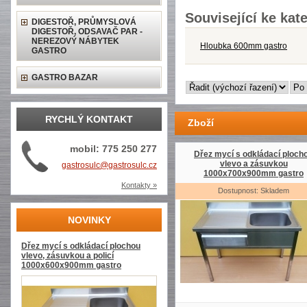
Související ke kate
DIGESTOŘ, PRŮMYSLOVÁ
DIGESTOŘ, ODSAVAČ PAR -
NEREZOVÝ NÁBYTEK
Hloubka 600mm gastro
GASTRO
GASTRO BAZAR
RYCHLÝ KONTAKT
Zboží
mobil: 775 250 277
Dřez mycí s odkládací ploch
vlevo a zásuvkou
gastrosulc@gastrosulc.cz
1000x700x900mm gastro
Kontakty »
Dostupnost: Skladem
NOVINKY
Dřez mycí s odkládací plochou
vlevo, zásuvkou a policí
1000x600x900mm gastro