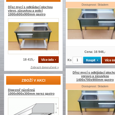
Dostupnost: Skladem
Dřez mycí s odkládací plochou
vlevo, zásuvkou a policí
1000x600x900mm gastro
Cena: 16 946,-
18 415,-
Ks
Zobrazit doporučené »
Dřez mycí s odkládací ploch
vpravo a zásuvkou
1400x700x900mm gastro
ZBOŽÍ V AKCI
Dostupnost: Skladem
Digestoř nástěnná
1000x900x300mm nerez gastro