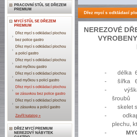
PRACOVNÍ STŮL SE DŘEZEM
PREMIUM
Dřez mycí s odkládací pl
MYCÍ STŮL SE DŘEZEM
PREMIUM
NEREZOVÉ DŘE
Dřez mycí s odkládací plochou
VYROBENY 
bez police gastro
Dřez mycí s odkládací plochou
a policí gastro
Dřez mycí s odkládací plochou
nad myčkou gastro
-
délka 
Dřez mycí s odkládací plochou
nad myčkou s policí gastro
-
šířka 
Dřez mycí s odkládací plochou
-
výšk
se zásuvkou bez police gastro
šroubů
Dřez mycí s odkládací plochou
-
skelet 
se zásuvkou a policí gastro
-
odkap
Zavřít katalog »
plechu, 
DŘEZ MYCÍ PREMIUM
-
MY
NEREZOVÝ NÁBYTEK