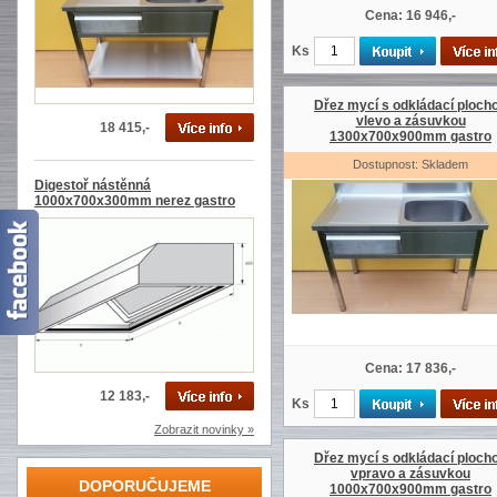
Cena: 16 946,-
Ks
Dřez mycí s odkládací ploch
vlevo a zásuvkou
18 415,-
1300x700x900mm gastro
Dostupnost: Skladem
Digestoř nástěnná
1000x700x300mm nerez gastro
Cena: 17 836,-
12 183,-
Ks
Zobrazit novinky »
Dřez mycí s odkládací ploch
vpravo a zásuvkou
DOPORUČUJEME
1000x700x900mm gastro