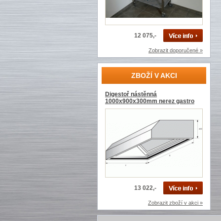
12 075,-
Zobrazit doporučené »
ZBOŽÍ V AKCI
Digestoř nástěnná
1000x900x300mm nerez gastro
13 022,-
Zobrazit zboží v akci »