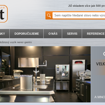
Již skladem více jak 500 p
NKY
DOPORUČUJEME
O NÁS
SERVIS
REFERENCE
lošinový vozík nerez gastro