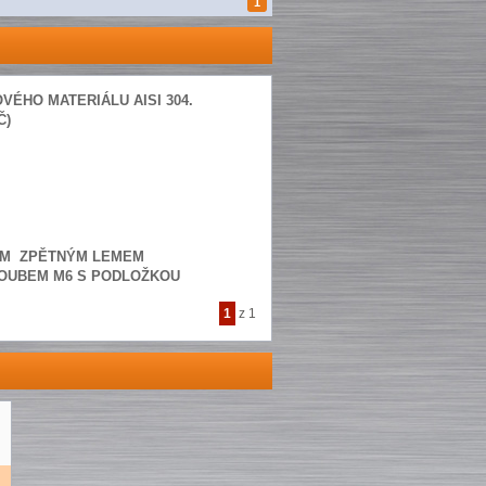
1
ÉHO MATERIÁLU AISI 304.
Č)
ÍM
ZPĚTNÝM LEMEM
ROUBEM M6 S PODLOŽKOU
1
z 1