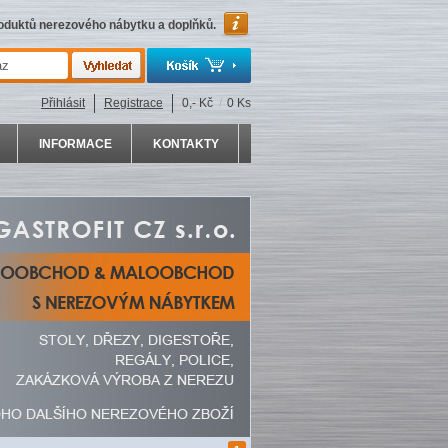
roduktů nerezového nábytku a doplňků.
Přihlásit
Registrace
0,- Kč
/
0 Ks
INFORMACE
KONTAKTY