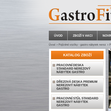
ÚVOD
ZBOŽÍ V AKCI
NOVI
Úvod
Pojízdné vozíky - gastro nábytek nerez
P
KATALOG ZBOŽÍ
PRACOVNÍ DESKA
STANDARD NEREZOVÝ
NÁBYTEK GASTRO
DŘEZOVÁ DESKA PREMIUM
NEREZOVÝ NÁBYTEK
GASTRO
PRACOVNÍ STŮL STANDARD
NEREZOVÝ NÁBYTEK
GASTRO