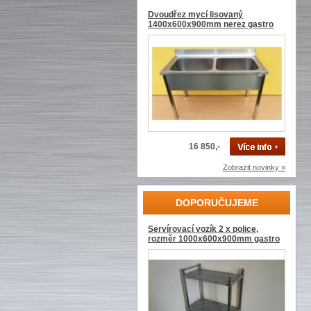
Dvoudřez mycí lisovaný
1400x600x900mm nerez gastro
16 850,-
Zobrazit novinky »
DOPORUČUJEME
Servírovací vozík 2 x police,
rozměr 1000x600x900mm gastro