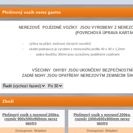
Plošinový vozík nerez gastro
NEREZOVÉ
POJÍZDNÉ VOZÍKY JSOU VYROBENY Z NEREZOV
(POVRCHOVÁ ÚPRAVA KARTÁ
-
výška na přání, možnost různých rozměrů
-
skelet podstavce je vyroben z nerezového profilu 40 x 40 x 1,2mm
-
police tloušťky 30mm jsou vyztuženy podélnými vzpěrami
VŠECHNY
OHYBY JSOU UKONČENY BEZPEČNOSTN
ZADNÍ NOHY JSOU OPATŘENY NEREZOVÝM ZEMNÍCÍM Š
Zboží
Plošinový vozík s nosností 200kg,
Plošinový vozík s nosností 200kg,
rozměr 900x500x900mm nerez
rozměr 1000x600x900mm nerez
gastro
gastro
Dostupnost: Skladem
Dostupnost: Skladem