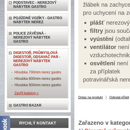
PODSTAVEC - NEREZOVÝ
žlábek na zachyce
NÁBYTEK GASTRO
pro uchycení na 
POJÍZDNÉ VOZÍKY - GASTRO
plášť
nerezový 
NÁBYTEK NEREZ
filtry
jsou souč
POLICE ZÁVĚSNÁ -
NEREZOVÝ NÁBYTEK
vyústění
(odtah
GASTRO
ventilátor
není 
DIGESTOŘ, PRŮMYSLOVÁ
vzduchotechnik
DIGESTOŘ, ODSAVAČ PAR -
NEREZOVÝ NÁBYTEK
osvětlení
není 
GASTRO
za příplatek
Hloubka 700mm nerez gastro
potravinářská ner
Hloubka 800mm nerez gastro
Hloubka 900mm nerez gastro
Zavřít katalog »
|
Dotaz na produkt
Odeslat příteli
GASTRO BAZAR
Zařazeno v kategor
RYCHLÝ KONTAKT