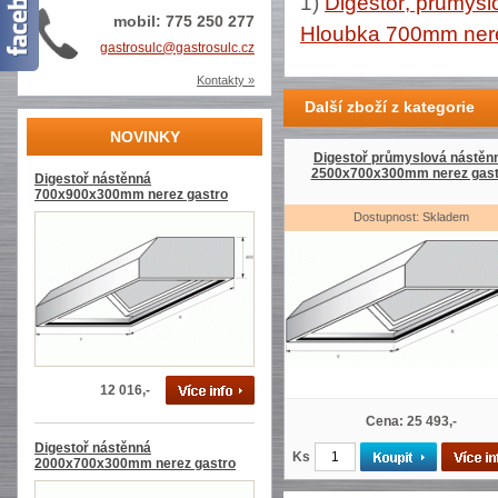
1)
Digestoř, průmysl
mobil: 775 250 277
Hloubka 700mm nere
gastrosulc@gastrosulc.cz
Kontakty »
Další zboží z kategorie
NOVINKY
Digestoř průmyslová nástěn
2500x700x300mm nerez gast
Digestoř nástěnná
700x900x300mm nerez gastro
Dostupnost: Skladem
12 016,-
Cena: 25 493,-
Digestoř nástěnná
Ks
2000x700x300mm nerez gastro