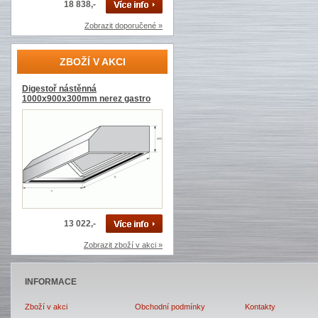
18 838,-
Zobrazit doporučené »
ZBOŽÍ V AKCI
Digestoř nástěnná
1000x900x300mm nerez gastro
13 022,-
Zobrazit zboží v akci »
INFORMACE
Zboží v akci
Obchodní podmínky
Kontakty