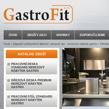
ÚVOD
ZBOŽÍ V AKCI
NOVINKY
DOPORUČUJEME
Úvod
Digestoř, průmyslová digestoř, odsavač par - nerezový nábytek gastro
Hloubk
KATALOG ZBOŽÍ
PRACOVNÍ DESKA
STANDARD NEREZOVÝ
NÁBYTEK GASTRO
DŘEZOVÁ DESKA PREMIUM
NEREZOVÝ NÁBYTEK
GASTRO
PRACOVNÍ STŮL STANDARD
NEREZOVÝ NÁBYTEK
GASTRO