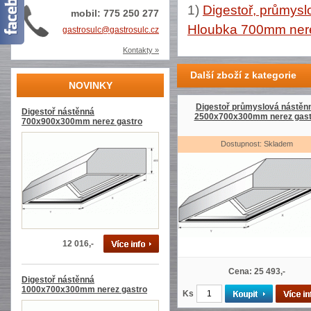
1)
Digestoř, průmysl
mobil: 775 250 277
Hloubka 700mm nere
gastrosulc@gastrosulc.cz
Kontakty »
Další zboží z kategorie
NOVINKY
Digestoř průmyslová nástěn
Digestoř nástěnná
2500x700x300mm nerez gast
700x900x300mm nerez gastro
Dostupnost: Skladem
12 016,-
Cena: 25 493,-
Digestoř nástěnná
1000x700x300mm nerez gastro
Ks