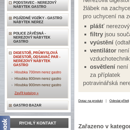
Nerezová digestoř
PODSTAVEC - NEREZOVÝ
NÁBYTEK GASTRO
žlábek na zachyce
pro uchycení na 
POJÍZDNÉ VOZÍKY - GASTRO
NÁBYTEK NEREZ
plášť
nerezový 
filtry
jsou souč
POLICE ZÁVĚSNÁ -
NEREZOVÝ NÁBYTEK
vyústění
(odtah
GASTRO
ventilátor
není 
DIGESTOŘ, PRŮMYSLOVÁ
DIGESTOŘ, ODSAVAČ PAR -
vzduchotechnik
NEREZOVÝ NÁBYTEK
GASTRO
osvětlení
není 
Hloubka 700mm nerez gastro
za příplatek
Hloubka 800mm nerez gastro
potravinářská ner
Hloubka 900mm nerez gastro
Zavřít katalog »
|
Dotaz na produkt
Odeslat příteli
GASTRO BAZAR
RYCHLÝ KONTAKT
Zařazeno v kategor