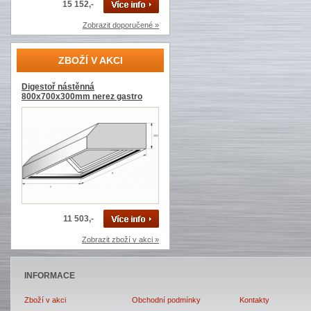
15 152,-
Zobrazit doporučené »
ZBOŽÍ V AKCI
Digestoř nástěnná
800x700x300mm nerez gastro
11 503,-
Zobrazit zboží v akci »
INFORMACE
Zboží v akci
Obchodní podmínky
Kontakty