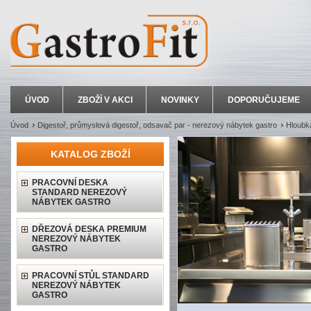
ÚVOD
ZBOŽÍ V AKCI
NOVINKY
DOPORUČUJEME
Úvod
Digestoř, průmyslová digestoř, odsavač par - nerezový nábytek gastro
Hloubk
KATALOG ZBOŽÍ
PRACOVNÍ DESKA
STANDARD NEREZOVÝ
NÁBYTEK GASTRO
DŘEZOVÁ DESKA PREMIUM
NEREZOVÝ NÁBYTEK
GASTRO
PRACOVNÍ STŮL STANDARD
NEREZOVÝ NÁBYTEK
GASTRO