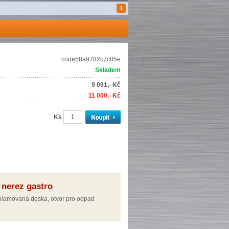
1
code58a9782c7c85e
Skladem
9 091,- Kč
11 000,- Kč
Ks
 nerez gastro
lamovaná deska, otvor pro odpad