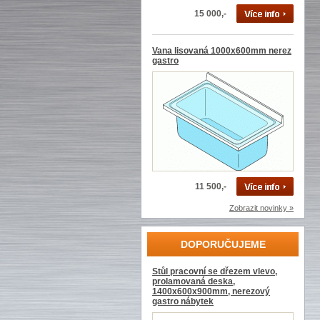
15 000,-
Vana lisovaná 1000x600mm nerez
gastro
11 500,-
Zobrazit novinky »
DOPORUČUJEME
Stůl pracovní se dřezem vlevo,
prolamovaná deska,
1400x600x900mm, nerezový
gastro nábytek