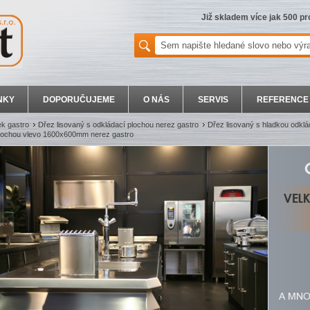
Již skladem více jak 500 p
NKY
DOPORUČUJEME
O NÁS
SERVIS
REFERENCE
k gastro
Dřez lisovaný s odkládací plochou nerez gastro
Dřez lisovaný s hladkou odkl
plochou vlevo 1600x600mm nerez gastro