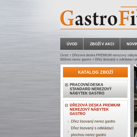
ÚVOD
ZBOŽÍ V AKCI
NOVI
Úvod
Dřezová deska PREMIUM nerezový nábyte
600mm nerez gastro
Dřez lisovaný s odkládací 
KATALOG ZBOŽÍ
PRACOVNÍ DESKA
STANDARD NEREZOVÝ
NÁBYTEK GASTRO
DŘEZOVÁ DESKA PREMIUM
NEREZOVÝ NÁBYTEK
GASTRO
Dřez lisovaný nerez gastro
Dřez lisovaný s odkládací
plochou nerez gastro