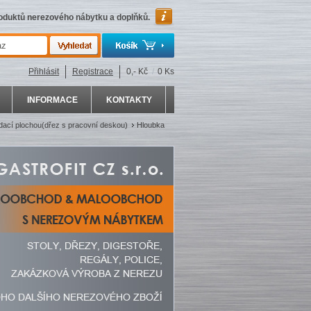
roduktů nerezového nábytku a doplňků.
Přihlásit
Registrace
0,- Kč
/
0 Ks
INFORMACE
KONTAKTY
ádací plochou(dřez s pracovní deskou)
Hloubka