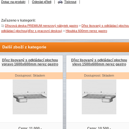
|
|
|
Dotaz na produkt
Odeslat příteli
Tisknout
Zařazeno v kategorii:
1)
Dřezová deska PREMIUM nerezový nábytek gastro
>
Dřez lisovaný s odkládací plocho
odkládací plochou(dřez s pracovní deskou)
>
Hloubka 600mm nerez gastro
Další zboží z kategorie
Dřez lisovaný s odkládací plochou
Dřez lisovaný s odkládací plochou
vpravo 1600x600mm nerez gastro
vlevo 1500x600mm nerez gastro
Dostupnost: Skladem
Dostupnost: Skladem
Cena: 11 000,-
Cena: 10 500,-