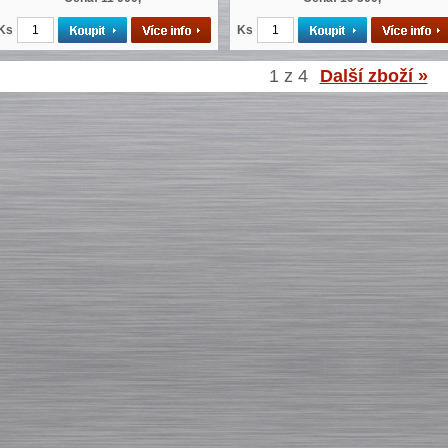
Ks
Ks
1 z 4
Další zboží »