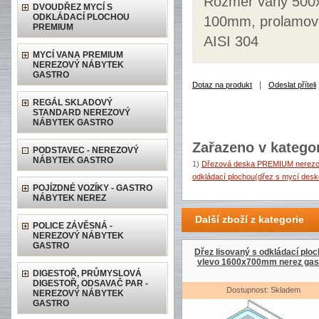
Rozměr vany 500x
DVOUDŘEZ MYCÍ S
ODKLÁDACÍ PLOCHOU
100mm, prolamova
PREMIUM
AISI 304
MYCÍ VANA PREMIUM
NEREZOVÝ NÁBYTEK
GASTRO
|
Dotaz na produkt
Odeslat příteli
REGÁL SKLADOVÝ
STANDARD NEREZOVÝ
NÁBYTEK GASTRO
Zařazeno v kategor
PODSTAVEC - NEREZOVÝ
NÁBYTEK GASTRO
1)
Dřezová deska PREMIUM nerezov
odkládací plochou(dřez s mycí desk
POJÍZDNÉ VOZÍKY - GASTRO
NÁBYTEK NEREZ
Další zboží z kategorie
POLICE ZÁVĚSNÁ -
NEREZOVÝ NÁBYTEK
GASTRO
Dřez lisovaný s odkládací plo
vlevo 1600x700mm nerez gas
DIGESTOŘ, PRŮMYSLOVÁ
DIGESTOŘ, ODSAVAČ PAR -
Dostupnost: Skladem
NEREZOVÝ NÁBYTEK
GASTRO