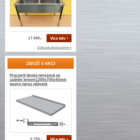
17 680,-
Zobrazit doporučené »
ZBOŽÍ V AKCI
Pracovní deska nerezová se
zadním lemem1200x700x40mm
gastro nerez nábytek
5 750,-