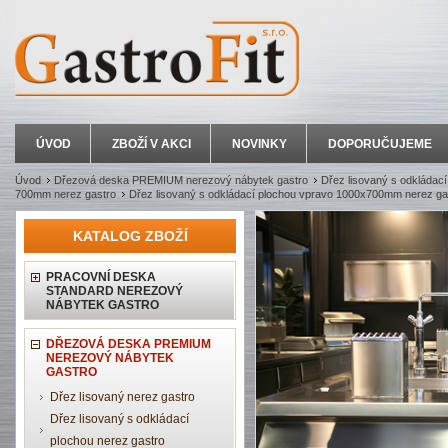
ÚVOD
ZBOŽÍ V AKCI
NOVINKY
DOPORUČUJEME
Úvod
Dřezová deska PREMIUM nerezový nábytek gastro
Dřez lisovaný s odkládací
700mm nerez gastro
Dřez lisovaný s odkládací plochou vpravo 1000x700mm nerez ga
KATALOG ZBOŽÍ
PRACOVNÍ DESKA
STANDARD NEREZOVÝ
NÁBYTEK GASTRO
DŘEZOVÁ DESKA PREMIUM
NEREZOVÝ NÁBYTEK
GASTRO
Dřez lisovaný nerez gastro
Dřez lisovaný s odkládací
plochou nerez gastro