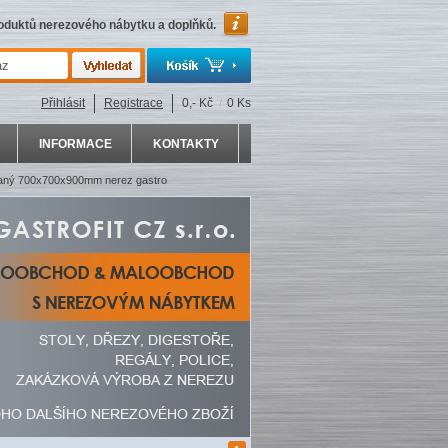
roduktů nerezového nábytku a doplňků.
Přihlásit
Registrace
0,- Kč
/
0 Ks
INFORMACE
KONTAKTY
vaný 700x700x900mm nerez gastro