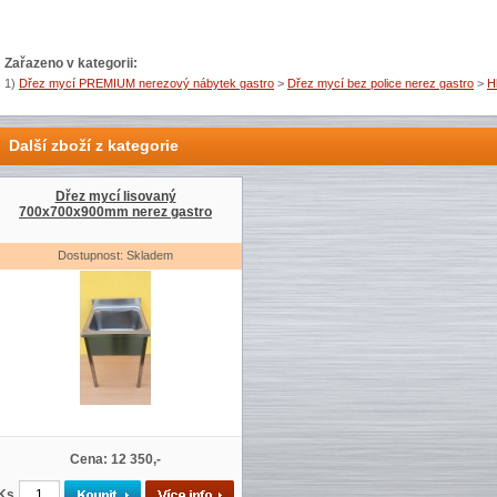
Zařazeno v kategorii:
1)
Dřez mycí PREMIUM nerezový nábytek gastro
>
Dřez mycí bez police nerez gastro
>
H
Další zboží z kategorie
Dřez mycí lisovaný
700x700x900mm nerez gastro
Dostupnost: Skladem
Cena: 12 350,-
Ks