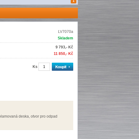
1
LV7070a
Skladem
9 793,- Kč
11 850,- Kč
Ks
lamovaná deska, otvor pro odpad