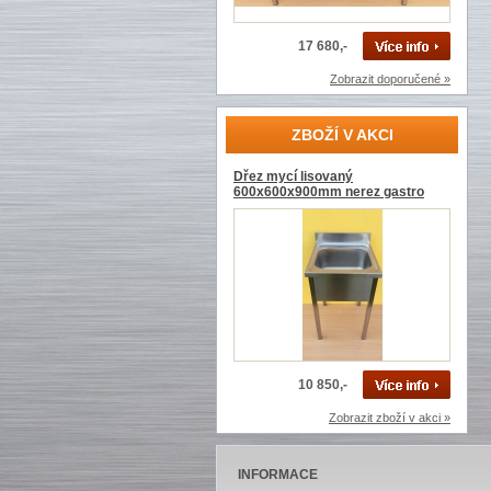
17 680,-
Zobrazit doporučené »
ZBOŽÍ V AKCI
Dřez mycí lisovaný
600x600x900mm nerez gastro
10 850,-
Zobrazit zboží v akci »
INFORMACE