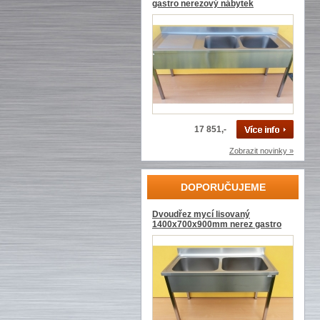
gastro nerezový nábytek
17 851,-
Zobrazit novinky »
DOPORUČUJEME
Dvoudřez mycí lisovaný
1400x700x900mm nerez gastro