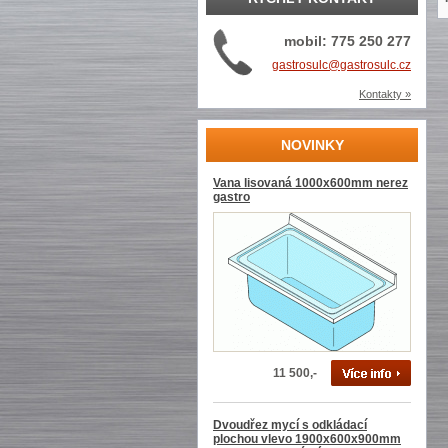
mobil: 775 250 277
gastrosulc@gastrosulc.cz
Kontakty »
NOVINKY
Vana lisovaná 1000x600mm nerez
gastro
11 500,-
Dvoudřez mycí s odkládací
plochou vlevo 1900x600x900mm