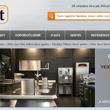
Již skladem více jak 500 p
NKY
DOPORUČUJEME
O NÁS
SERVIS
REFERENCE
stro
Dřez mycí bez police nerez gastro
Hloubka 700mm nerez gastro
Dřez mycí liso