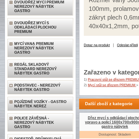
Rozměr vany 500x
DVOUDŘEZ MYCÍ PREMIUM
NEREZOVÝ NÁBYTEK
100mm, prolamova
GASTRO
zákryt plech 0,6m
DVOUDŘEZ MYCÍ S
40x40x1,2mm, pot
ODKLÁDACÍ PLOCHOU
PREMIUM
MYCÍ VANA PREMIUM
|
Dotaz na produkt
Odeslat příteli
NEREZOVÝ NÁBYTEK
GASTRO
REGÁL SKLADOVÝ
STANDARD NEREZOVÝ
Zařazeno v kategor
NÁBYTEK GASTRO
1)
Pracovní stůl se dřezem PREMI
PODSTAVEC - NEREZOVÝ
2)
Mycí stůl se dřezem PREMIUM
>
NÁBYTEK GASTRO
POJÍZDNÉ VOZÍKY - GASTRO
Další zboží z kategorie
NÁBYTEK NEREZ
Dřez mycí s odkládací ploch
POLICE ZÁVĚSNÁ -
vpravo a policí 1600x700x90
NEREZOVÝ NÁBYTEK
gastro nábytek
GASTRO
Dostupnost: Skladem