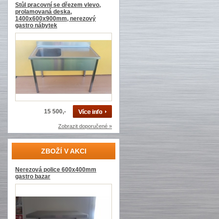
Stůl pracovní se dřezem vlevo,
prolamovaná deska,
1400x600x900mm, nerezový
gastro nábytek
15 500,-
Zobrazit doporučené »
ZBOŽÍ V AKCI
Nerezová police 600x400mm
gastro bazar