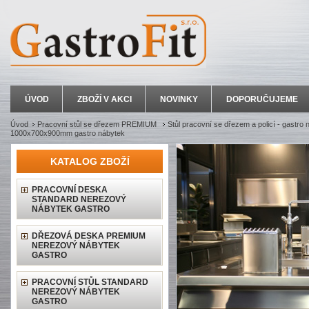
ÚVOD
ZBOŽÍ V AKCI
NOVINKY
DOPORUČUJEME
Úvod
Pracovní stůl se dřezem PREMIUM
Stůl pracovní se dřezem a policí - gastro
1000x700x900mm gastro nábytek
KATALOG ZBOŽÍ
PRACOVNÍ DESKA
STANDARD NEREZOVÝ
NÁBYTEK GASTRO
DŘEZOVÁ DESKA PREMIUM
NEREZOVÝ NÁBYTEK
GASTRO
PRACOVNÍ STŮL STANDARD
NEREZOVÝ NÁBYTEK
GASTRO