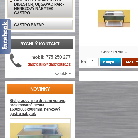
DIGESTOŘ, PRŮMYSLOVÁ
DIGESTOŘ, ODSAVAČ PAR -
NEREZOVÝ NÁBYTEK
GASTRO
GASTRO BAZAR
RYCHLÝ KONTAKT
Cena: 19 500,-
mobil: 775 250 277
Ks
gastrosulc@gastrosulc.cz
Kontakty »
NOVINKY
Stůl pracovní se dřezem vpravo,
prolamovaná deska,
1600x600x900mm, nerezový
gastro nábytek