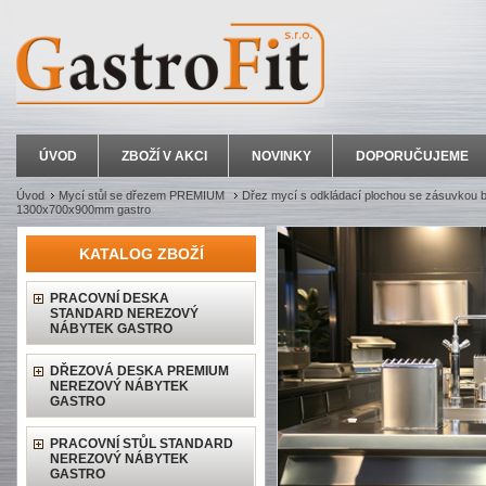
ÚVOD
ZBOŽÍ V AKCI
NOVINKY
DOPORUČUJEME
Úvod
Mycí stůl se dřezem PREMIUM
Dřez mycí s odkládací plochou se zásuvkou b
1300x700x900mm gastro
KATALOG ZBOŽÍ
PRACOVNÍ DESKA
STANDARD NEREZOVÝ
NÁBYTEK GASTRO
DŘEZOVÁ DESKA PREMIUM
NEREZOVÝ NÁBYTEK
GASTRO
PRACOVNÍ STŮL STANDARD
NEREZOVÝ NÁBYTEK
GASTRO