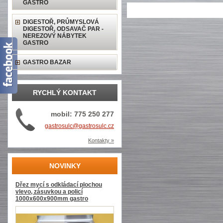
GASTRO
DIGESTOŘ, PRŮMYSLOVÁ
DIGESTOŘ, ODSAVAČ PAR -
NEREZOVÝ NÁBYTEK
GASTRO
GASTRO BAZAR
RYCHLÝ KONTAKT
mobil: 775 250 277
gastrosulc@gastrosulc.cz
Kontakty »
NOVINKY
Dřez mycí s odkládací plochou
vlevo, zásuvkou a policí
1000x600x900mm gastro