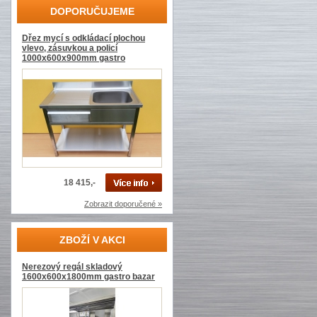
DOPORUČUJEME
Dřez mycí s odkládací plochou
vlevo, zásuvkou a policí
1000x600x900mm gastro
18 415,-
Zobrazit doporučené »
ZBOŽÍ V AKCI
Nerezový regál skladový
1600x600x1800mm gastro bazar