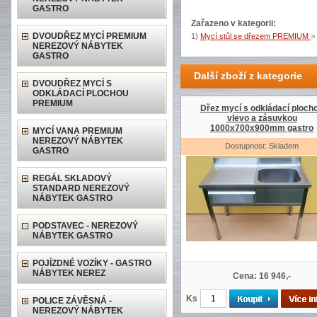
GASTRO
Zařazeno v kategorii:
DVOUDŘEZ MYCÍ PREMIUM
1)
Mycí stůl se dřezem PREMIUM
>
NEREZOVÝ NÁBYTEK
GASTRO
Další zboží z kategorie
DVOUDŘEZ MYCÍ S
ODKLÁDACÍ PLOCHOU
PREMIUM
Dřez mycí s odkládací ploch
vlevo a zásuvkou
1000x700x900mm gastro
MYCÍ VANA PREMIUM
NEREZOVÝ NÁBYTEK
Dostupnost: Skladem
GASTRO
REGÁL SKLADOVÝ
STANDARD NEREZOVÝ
NÁBYTEK GASTRO
PODSTAVEC - NEREZOVÝ
NÁBYTEK GASTRO
POJÍZDNÉ VOZÍKY - GASTRO
NÁBYTEK NEREZ
Cena: 16 946,-
Ks
POLICE ZÁVĚSNÁ -
NEREZOVÝ NÁBYTEK