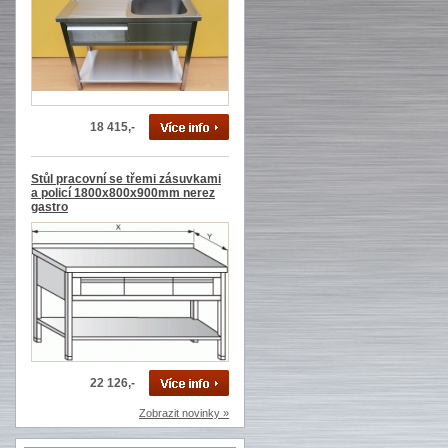
18 415,-
Stůl pracovní se třemi zásuvkami
a policí 1800x800x900mm nerez
gastro
22 126,-
Zobrazit novinky »