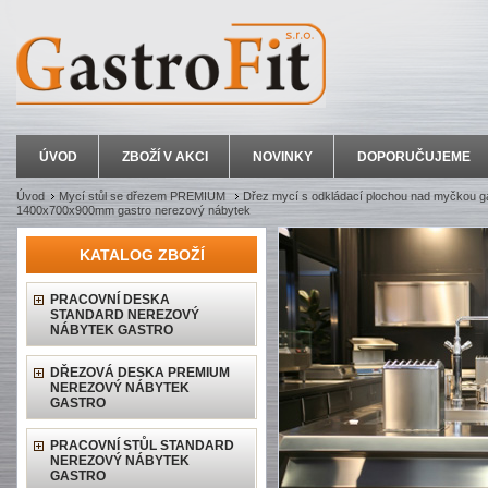
ÚVOD
ZBOŽÍ V AKCI
NOVINKY
DOPORUČUJEME
Úvod
Mycí stůl se dřezem PREMIUM
Dřez mycí s odkládací plochou nad myčkou g
1400x700x900mm gastro nerezový nábytek
KATALOG ZBOŽÍ
PRACOVNÍ DESKA
STANDARD NEREZOVÝ
NÁBYTEK GASTRO
DŘEZOVÁ DESKA PREMIUM
NEREZOVÝ NÁBYTEK
GASTRO
PRACOVNÍ STŮL STANDARD
NEREZOVÝ NÁBYTEK
GASTRO