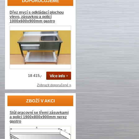
DOPORUČUJEME
Dřez mycí s odkládací plochou
vlevo, zásuvkou a policí
1000x600x900mm gastro
18 415,-
Zobrazit doporučené »
ZBOŽÍ V AKCI
Stůl pracovní se třemi zásuvkami
a policí 1900x800x900mm nerez
gastro