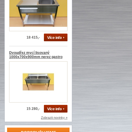
18 415,-
Dvoudřez mycí lisovaný
1000x700x900mm nerez gastro
15 280,-
Zobrazit novinky »