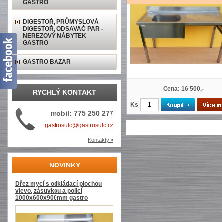
GASTRO
DIGESTOŘ, PRŮMYSLOVÁ
DIGESTOŘ, ODSAVAČ PAR -
NEREZOVÝ NÁBYTEK
GASTRO
GASTRO BAZAR
Cena: 16 500,-
RYCHLÝ KONTAKT
Ks
mobil: 775 250 277
gastrosulc@gastrosulc.cz
Kontakty »
NOVINKY
Dřez mycí s odkládací plochou
vlevo, zásuvkou a policí
1000x600x900mm gastro