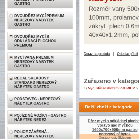
GASTRO
Rozměr vany 500x
DVOUDŘEZ MYCÍ PREMIUM
100mm, prolamova
NEREZOVÝ NÁBYTEK
GASTRO
zákryt plech 0,6m
40x40x1,2mm, pot
DVOUDŘEZ MYCÍ S
ODKLÁDACÍ PLOCHOU
PREMIUM
|
Dotaz na produkt
Odeslat příteli
MYCÍ VANA PREMIUM
NEREZOVÝ NÁBYTEK
GASTRO
REGÁL SKLADOVÝ
Zařazeno v kategor
STANDARD NEREZOVÝ
NÁBYTEK GASTRO
1)
Mycí stůl se dřezem PREMIUM
>
PODSTAVEC - NEREZOVÝ
NÁBYTEK GASTRO
Další zboží z kategorie
POJÍZDNÉ VOZÍKY - GASTRO
NÁBYTEK NEREZ
Dřez mycí s odkládací ploch
vpravo nad myčkou
1600x700x900mm gastro
POLICE ZÁVĚSNÁ -
nerezový nábytek
NEREZOVÝ NÁBYTEK
Dostupnost: Skladem