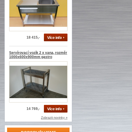
18 415,-
Servírovací vozík 2 x vana, rozměr
1000x600x900mm gastro
14 769,-
Zobrazit novinky »