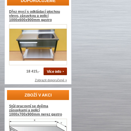
DOPORUČUJEME
Dřez mycí s odkládací plochou
vlevo, zásuvkou a policí
1000x600x900mm gastro
18 415,-
Zobrazit doporučené »
ZBOŽÍ V AKCI
Stůl pracovní se dvěma
zásuvkami a policí
1000x700x900mm nerez gastro