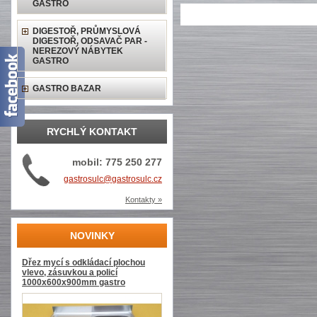
GASTRO
DIGESTOŘ, PRŮMYSLOVÁ
DIGESTOŘ, ODSAVAČ PAR -
NEREZOVÝ NÁBYTEK
GASTRO
GASTRO BAZAR
RYCHLÝ KONTAKT
mobil: 775 250 277
gastrosulc@gastrosulc.cz
Kontakty »
NOVINKY
Dřez mycí s odkládací plochou
vlevo, zásuvkou a policí
1000x600x900mm gastro