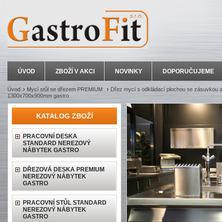
ÚVOD
ZBOŽÍ V AKCI
NOVINKY
DOPORUČUJEME
Úvod
Mycí stůl se dřezem PREMIUM
Dřez mycí s odkládací plochou se zásuvkou a 
1300x700x900mm gastro
KATALOG ZBOŽÍ
PRACOVNÍ DESKA
STANDARD NEREZOVÝ
NÁBYTEK GASTRO
DŘEZOVÁ DESKA PREMIUM
NEREZOVÝ NÁBYTEK
GASTRO
PRACOVNÍ STŮL STANDARD
NEREZOVÝ NÁBYTEK
GASTRO