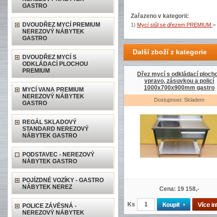
GASTRO
Zařazeno v kategorii:
DVOUDŘEZ MYCÍ PREMIUM
1)
Mycí stůl se dřezem PREMIUM
>
NEREZOVÝ NÁBYTEK
GASTRO
Další zboží z kategorie
DVOUDŘEZ MYCÍ S
ODKLÁDACÍ PLOCHOU
PREMIUM
Dřez mycí s odkládací ploch
vpravo, zásuvkou a policí
1000x700x900mm gastro
MYCÍ VANA PREMIUM
NEREZOVÝ NÁBYTEK
Dostupnost: Skladem
GASTRO
REGÁL SKLADOVÝ
STANDARD NEREZOVÝ
NÁBYTEK GASTRO
PODSTAVEC - NEREZOVÝ
NÁBYTEK GASTRO
POJÍZDNÉ VOZÍKY - GASTRO
NÁBYTEK NEREZ
Cena: 19 158,-
Ks
POLICE ZÁVĚSNÁ -
NEREZOVÝ NÁBYTEK