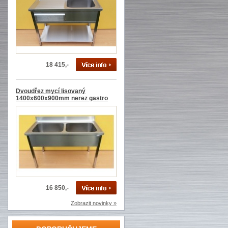
18 415,-
Dvoudřez mycí lisovaný
1400x600x900mm nerez gastro
16 850,-
Zobrazit novinky »