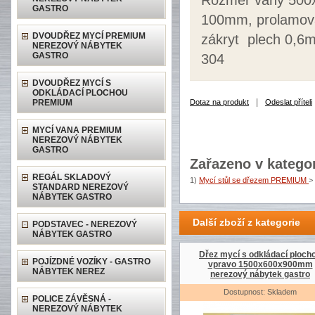
Rozměr vany 500x
GASTRO
100mm, prolamova
DVOUDŘEZ MYCÍ PREMIUM
zákryt plech 0,6m
NEREZOVÝ NÁBYTEK
GASTRO
304
DVOUDŘEZ MYCÍ S
ODKLÁDACÍ PLOCHOU
|
PREMIUM
Dotaz na produkt
Odeslat příteli
MYCÍ VANA PREMIUM
NEREZOVÝ NÁBYTEK
GASTRO
Zařazeno v kategor
REGÁL SKLADOVÝ
1)
Mycí stůl se dřezem PREMIUM
>
STANDARD NEREZOVÝ
NÁBYTEK GASTRO
Další zboží z kategorie
PODSTAVEC - NEREZOVÝ
NÁBYTEK GASTRO
Dřez mycí s odkládací ploch
POJÍZDNÉ VOZÍKY - GASTRO
vpravo 1500x600x900mm
NÁBYTEK NEREZ
nerezový nábytek gastro
Dostupnost: Skladem
POLICE ZÁVĚSNÁ -
NEREZOVÝ NÁBYTEK