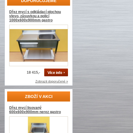
DOPORUČUJEME
Dřez mycí s odkládací plochou
vlevo, zásuvkou a policí
1000x600x900mm gastro
18 415,-
Zobrazit doporučené »
ZBOŽÍ V AKCI
Dřez mycí lisovaný
600x600x900mm nerez gastro