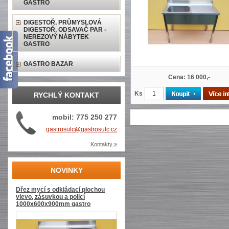
GASTRO
DIGESTOŘ, PRŮMYSLOVÁ
DIGESTOŘ, ODSAVAČ PAR -
NEREZOVÝ NÁBYTEK
GASTRO
GASTRO BAZAR
Cena: 16 000,-
Ks
RYCHLÝ KONTAKT
mobil: 775 250 277
gastrosulc@gastrosulc.cz
Kontakty »
NOVINKY
Dřez mycí s odkládací plochou
vlevo, zásuvkou a policí
1000x600x900mm gastro