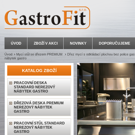
ÚVOD
ZBOŽÍ V AKCI
NOVINKY
DOPORUČUJEME
Úvod
Mycí stůl se dřezem PREMIUM
Dřez mycí s odkládací plochou bez police gas
nábytek gastro
KATALOG ZBOŽÍ
PRACOVNÍ DESKA
STANDARD NEREZOVÝ
NÁBYTEK GASTRO
DŘEZOVÁ DESKA PREMIUM
NEREZOVÝ NÁBYTEK
GASTRO
PRACOVNÍ STŮL STANDARD
NEREZOVÝ NÁBYTEK
GASTRO