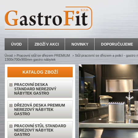
ÚVOD
ZBOŽÍ V AKCI
NOVINKY
DOPORUČUJEME
Úvod
Pracovní stůl se dřezem PREMIUM
Stůl pracovní se dřezem a policí - gastro
1300x700x900mm gastro nábytek
KATALOG ZBOŽÍ
PRACOVNÍ DESKA
STANDARD NEREZOVÝ
NÁBYTEK GASTRO
DŘEZOVÁ DESKA PREMIUM
NEREZOVÝ NÁBYTEK
GASTRO
PRACOVNÍ STŮL STANDARD
NEREZOVÝ NÁBYTEK
GASTRO