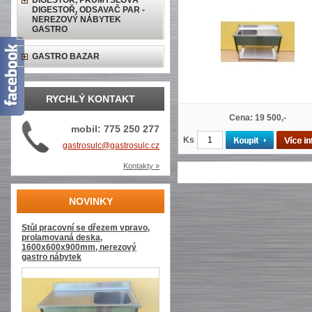
DIGESTOŘ, PRŮMYSLOVÁ
DIGESTOŘ, ODSAVAČ PAR -
NEREZOVÝ NÁBYTEK
GASTRO
GASTRO BAZAR
RYCHLÝ KONTAKT
Cena: 19 500,-
mobil: 775 250 277
Ks
gastrosulc@gastrosulc.cz
Kontakty »
NOVINKY
Stůl pracovní se dřezem vpravo,
prolamovaná deska,
1600x600x900mm, nerezový
gastro nábytek