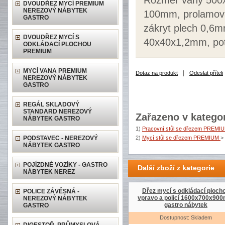
Rozměr vany 500x
DVOUDŘEZ MYCÍ PREMIUM
NEREZOVÝ NÁBYTEK
100mm, prolamova
GASTRO
zákryt plech 0,6m
DVOUDŘEZ MYCÍ S
40x40x1,2mm, pot
ODKLÁDACÍ PLOCHOU
PREMIUM
MYCÍ VANA PREMIUM
|
Dotaz na produkt
Odeslat příteli
NEREZOVÝ NÁBYTEK
GASTRO
REGÁL SKLADOVÝ
STANDARD NEREZOVÝ
Zařazeno v kategor
NÁBYTEK GASTRO
1)
Pracovní stůl se dřezem PREMI
PODSTAVEC - NEREZOVÝ
2)
Mycí stůl se dřezem PREMIUM
>
NÁBYTEK GASTRO
POJÍZDNÉ VOZÍKY - GASTRO
Další zboží z kategorie
NÁBYTEK NEREZ
Dřez mycí s odkládací ploch
POLICE ZÁVĚSNÁ -
vpravo a policí 1600x700x90
NEREZOVÝ NÁBYTEK
gastro nábytek
GASTRO
Dostupnost: Skladem