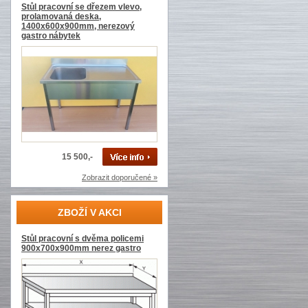
Stůl pracovní se dřezem vlevo,
prolamovaná deska,
1400x600x900mm, nerezový
gastro nábytek
15 500,-
Zobrazit doporučené »
ZBOŽÍ V AKCI
Stůl pracovní s dvěma policemi
900x700x900mm nerez gastro