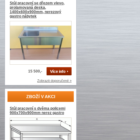
Stůl pracovní se dřezem vlevo,
prolamovaná deska,
1400x600x900mm, nerezový
gastro nábytek
15 500,-
Zobrazit doporučené »
ZBOŽÍ V AKCI
Stůl pracovní s dvěma policemi
900x700x900mm nerez gastro