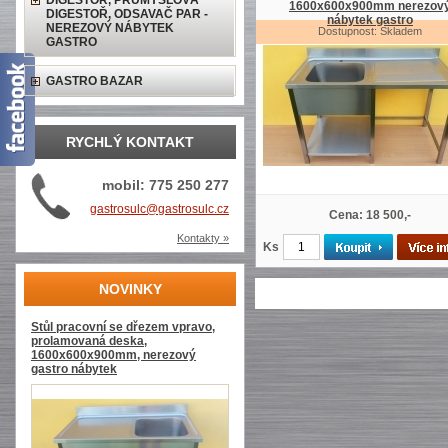
DIGESTOŘ, PRŮMYSLOVÁ
1600x600x900mm nerezov
DIGESTOŘ, ODSAVAČ PAR -
nábytek gastro
NEREZOVÝ NÁBYTEK
Dostupnost: Skladem
GASTRO
GASTRO BAZAR
RYCHLÝ KONTAKT
mobil: 775 250 277
gastrosulc@gastrosulc.cz
Cena: 18 500,-
Kontakty »
Ks
NOVINKY
Stůl pracovní se dřezem vpravo,
prolamovaná deska,
1600x600x900mm, nerezový
gastro nábytek