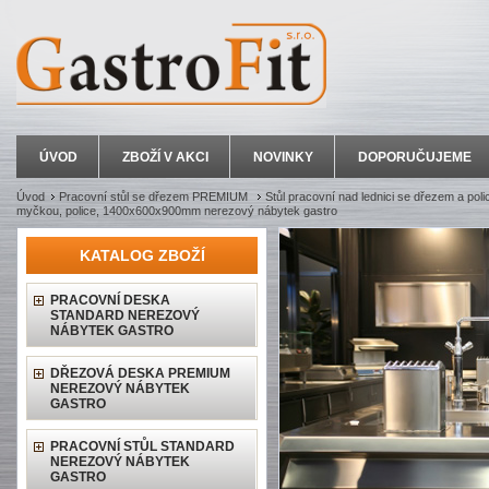
ÚVOD
ZBOŽÍ V AKCI
NOVINKY
DOPORUČUJEME
Úvod
Pracovní stůl se dřezem PREMIUM
Stůl pracovní nad lednici se dřezem a pol
myčkou, police, 1400x600x900mm nerezový nábytek gastro
KATALOG ZBOŽÍ
PRACOVNÍ DESKA
STANDARD NEREZOVÝ
NÁBYTEK GASTRO
DŘEZOVÁ DESKA PREMIUM
NEREZOVÝ NÁBYTEK
GASTRO
PRACOVNÍ STŮL STANDARD
NEREZOVÝ NÁBYTEK
GASTRO