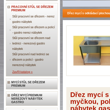
PRACOVNÍ STŮL SE DŘEZEM
PREMIUM
Dřez mycí s odkládací plocho
Stůl pracovní se dřezem - nerez
gastro nábytek
Stůl pracovní se dřezem a policí
- gastro nerez nábytek
Stůl pracovní se dřezem nad
lednici - nerezový gastro
nábytek
Stůl pracovní nad lednici se
dřezem a policí - gastro
nerezový nábytek
Zavřít katalog »
MYCÍ STŮL SE DŘEZEM
PREMIUM
Dřez mycí s
DŘEZ MYCÍ PREMIUM
NEREZOVÝ NÁBYTEK
myčkou, po
GASTRO
nábytek gas