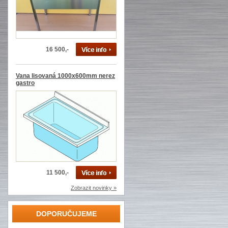
16 500,-
Vana lisovaná 1000x600mm nerez
gastro
11 500,-
Zobrazit novinky »
DOPORUČUJEME