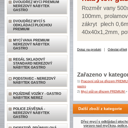
DVOUDŘEZ MYCÍ PREMIUM
NEREZOVÝ NÁBYTEK
Rozměr vany 500x
GASTRO
100mm, prolamova
DVOUDŘEZ MYCÍ S
zákryt plech 0,6m
ODKLÁDACÍ PLOCHOU
PREMIUM
40x40x1,2mm, pot
MYCÍ VANA PREMIUM
NEREZOVÝ NÁBYTEK
GASTRO
|
Dotaz na produkt
Odeslat příteli
REGÁL SKLADOVÝ
STANDARD NEREZOVÝ
NÁBYTEK GASTRO
Zařazeno v kategor
PODSTAVEC - NEREZOVÝ
1)
Pracovní stůl se dřezem PREMI
NÁBYTEK GASTRO
gastro
2)
Mycí stůl se dřezem PREMIUM
>
POJÍZDNÉ VOZÍKY - GASTRO
NÁBYTEK NEREZ
Další zboží z kategorie
POLICE ZÁVĚSNÁ -
NEREZOVÝ NÁBYTEK
GASTRO
Dřez mycí s odkládací ploch
vpravo nad myčkou, police,