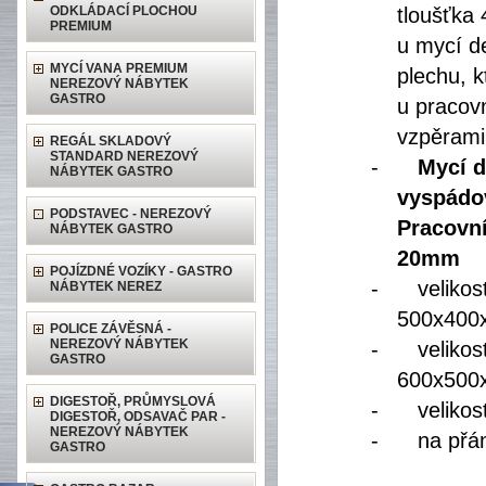
ODKLÁDACÍ PLOCHOU
tloušťk
PREMIUM
u mycí d
MYCÍ VANA PREMIUM
plechu, 
NEREZOVÝ NÁBYTEK
GASTRO
u pracov
vzpěrami
REGÁL SKLADOVÝ
STANDARD NEREZOVÝ
-
Mycí 
NÁBYTEK GASTRO
vyspádo
PODSTAVEC - NEREZOVÝ
Pracovn
NÁBYTEK GASTRO
20mm
POJÍZDNÉ VOZÍKY - GASTRO
-
veliko
NÁBYTEK NEREZ
500x40
POLICE ZÁVĚSNÁ -
NEREZOVÝ NÁBYTEK
-
veliko
GASTRO
600x50
DIGESTOŘ, PRŮMYSLOVÁ
-
veliko
DIGESTOŘ, ODSAVAČ PAR -
NEREZOVÝ NÁBYTEK
-
na přán
GASTRO