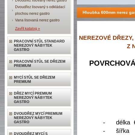
Dvoudřez lisovaný nerez gastro
Dvoudřez lisovaný s odkládací
Hloubka 600mm nerez ga
plochou nerez gastro
Vana lisovaná nerez gastro
Zavřít katalog »
NEREZOVÉ DŘEZY,
PRACOVNÍ STŮL STANDARD
Z 
NEREZOVÝ NÁBYTEK
GASTRO
PRACOVNÍ STŮL SE DŘEZEM
POVRCHOVÁ 
PREMIUM
MYCÍ STŮL SE DŘEZEM
PREMIUM
DŘEZ MYCÍ PREMIUM
NEREZOVÝ NÁBYTEK
GASTRO
DVOUDŘEZ MYCÍ PREMIUM
NEREZOVÝ NÁBYTEK
-
délka
GASTRO
-
šířka
DVOUDŘEZ MYCÍ S