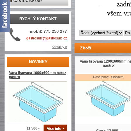
GASTRO BAZAR
zadn
-
všem vr
RYCHLÝ KONTAKT
mobil: 775 250 277
gastrosulc@gastrosulc.cz
Kontakty »
Zboží
NOVINKY
Vana lisovaná 1200x600mm ne
gastro
Vana lisovaná 1000x600mm nerez
gastro
Dostupnost: Skladem
11 500,-
Cena: 12 000,-