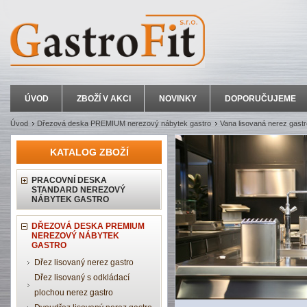
ÚVOD
ZBOŽÍ V AKCI
NOVINKY
DOPORUČUJEME
Úvod
Dřezová deska PREMIUM nerezový nábytek gastro
Vana lisovaná nerez gastr
KATALOG ZBOŽÍ
PRACOVNÍ DESKA
STANDARD NEREZOVÝ
NÁBYTEK GASTRO
DŘEZOVÁ DESKA PREMIUM
NEREZOVÝ NÁBYTEK
GASTRO
Dřez lisovaný nerez gastro
Dřez lisovaný s odkládací
plochou nerez gastro