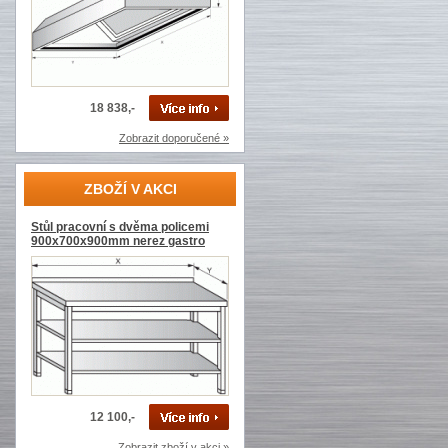
18 838,-
Zobrazit doporučené »
ZBOŽÍ V AKCI
Stůl pracovní s dvěma policemi
900x700x900mm nerez gastro
12 100,-
Zobrazit zboží v akci »