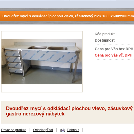
Dvoudřez mycí s odkládací plochou vlevo, zásuvkový blok 1800x600x900mm
Kód produktu
Dostupnost
Cena pro Vás bez DPH
Cena pro Vás vč. DPH
Dvoudřez mycí s odkládací plochou vlevo, zásuvkov
gastro nerezový nábytek
|
|
|
Dotaz na produkt
Odeslat příteli
Tisknout