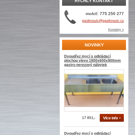
RYCHLÝ KONTAKT
mobil: 775 250 277
gastrosulc@gastrosulc.cz
Kontakty »
NOVINKY
Dvoudřez mycí s odkládací
plochou vlevo 1900x600x900mm
gastro nerezový nábytek
17 851,-
Dvoudřez mycí s odkládací