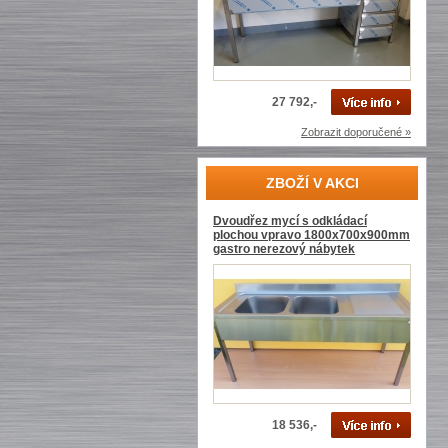
27 792,-
Zobrazit doporučené »
ZBOŽÍ V AKCI
Dvoudřez mycí s odkládací
plochou vpravo 1800x700x900mm
gastro nerezový nábytek
18 536,-