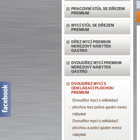
PRACOVNÍ STŮL SE DŘEZEM
PREMIUM
MYCÍ STŮL SE DŘEZEM
PREMIUM
DŘEZ MYCÍ PREMIUM
NEREZOVÝ NÁBYTEK
GASTRO
DVOUDŘEZ MYCÍ PREMIUM
NEREZOVÝ NÁBYTEK
GASTRO
DVOUDŘEZ MYCÍ S
ODKLÁDACÍ PLOCHOU
PREMIUM
Dvoudřez mycí s odkládací
plochou bez police gastro nerez
nábytek
Dvoudřez mycí s odkládací
plochou a policí gastro nerez
nábytek