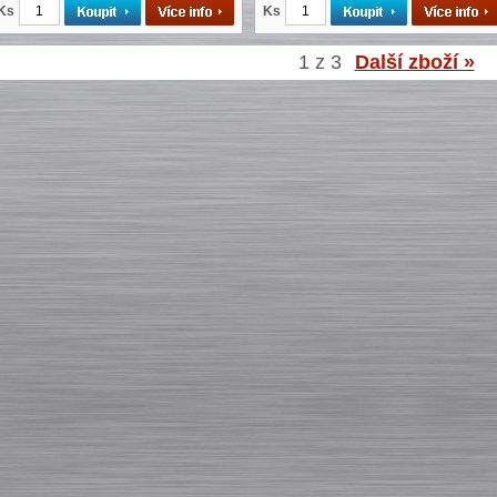
Ks
Ks
1 z 3
Další zboží »