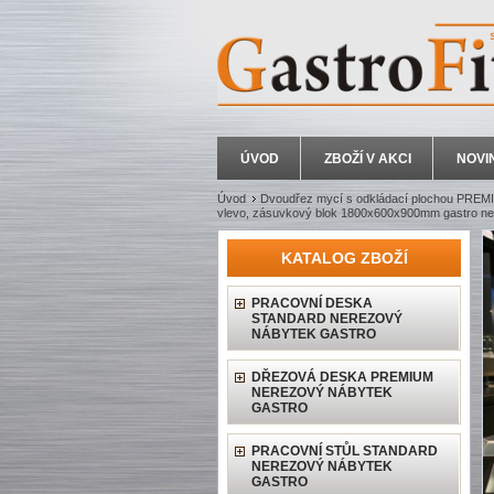
ÚVOD
ZBOŽÍ V AKCI
NOVI
Úvod
Dvoudřez mycí s odkládací plochou PRE
vlevo, zásuvkový blok 1800x600x900mm gastro ne
KATALOG ZBOŽÍ
PRACOVNÍ DESKA
STANDARD NEREZOVÝ
NÁBYTEK GASTRO
DŘEZOVÁ DESKA PREMIUM
NEREZOVÝ NÁBYTEK
GASTRO
PRACOVNÍ STŮL STANDARD
NEREZOVÝ NÁBYTEK
GASTRO