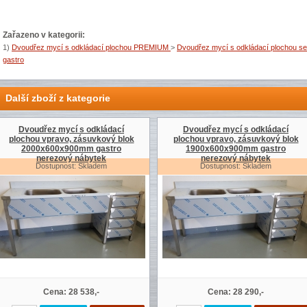
Zařazeno v kategorii:
1)
Dvoudřez mycí s odkládací plochou PREMIUM
>
Dvoudřez mycí s odkládací plochou s
gastro
Další zboží z kategorie
Dvoudřez mycí s odkládací
Dvoudřez mycí s odkládací
plochou vpravo, zásuvkový blok
plochou vpravo, zásuvkový blok
2000x600x900mm gastro
1900x600x900mm gastro
nerezový nábytek
nerezový nábytek
Dostupnost: Skladem
Dostupnost: Skladem
Cena: 28 538,-
Cena: 28 290,-