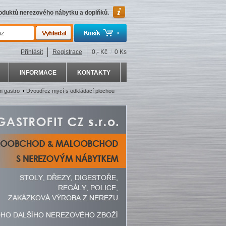
roduktů nerezového nábytku a doplňků.
Přihlásit
Registrace
0,- Kč
/
0 Ks
INFORMACE
KONTAKTY
 gastro
Dvoudřez mycí s odkládací plochou