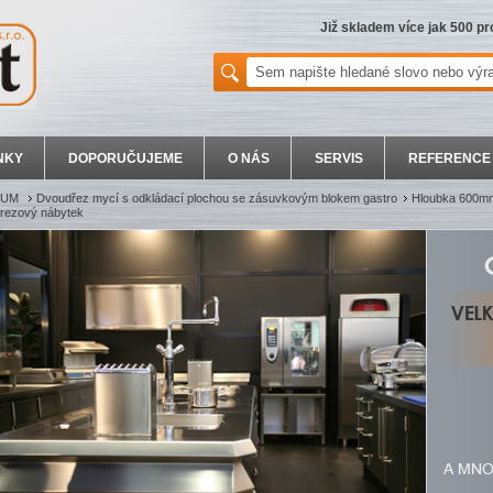
Již skladem více jak 500 p
NKY
DOPORUČUJEME
O NÁS
SERVIS
REFERENCE
MIUM
Dvoudřez mycí s odkládací plochou se zásuvkovým blokem gastro
Hloubka 600mm
rezový nábytek