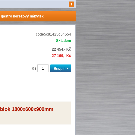
1
 gastro nerezový nábytek
code5c81425d54554
Skladem
22 454,- Kč
27 169,- Kč
Ks
ý blok 1800x600x900mm