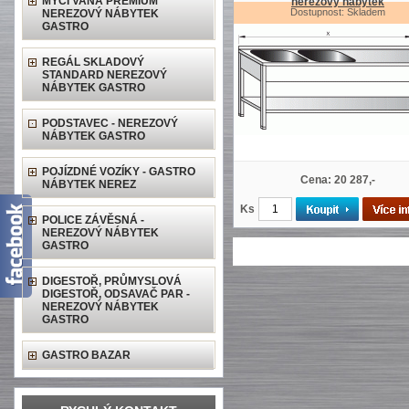
MYCÍ VANA PREMIUM
nerezový nábytek
Dostupnost: Skladem
NEREZOVÝ NÁBYTEK
GASTRO
REGÁL SKLADOVÝ
STANDARD NEREZOVÝ
NÁBYTEK GASTRO
PODSTAVEC - NEREZOVÝ
NÁBYTEK GASTRO
POJÍZDNÉ VOZÍKY - GASTRO
Cena: 20 287,-
NÁBYTEK NEREZ
Ks
POLICE ZÁVĚSNÁ -
NEREZOVÝ NÁBYTEK
GASTRO
DIGESTOŘ, PRŮMYSLOVÁ
DIGESTOŘ, ODSAVAČ PAR -
NEREZOVÝ NÁBYTEK
GASTRO
GASTRO BAZAR