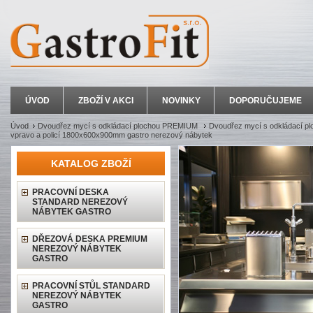
ÚVOD
ZBOŽÍ V AKCI
NOVINKY
DOPORUČUJEME
Úvod
Dvoudřez mycí s odkládací plochou PREMIUM
Dvoudřez mycí s odkládací plo
vpravo a policí 1800x600x900mm gastro nerezový nábytek
KATALOG ZBOŽÍ
PRACOVNÍ DESKA
STANDARD NEREZOVÝ
NÁBYTEK GASTRO
DŘEZOVÁ DESKA PREMIUM
NEREZOVÝ NÁBYTEK
GASTRO
PRACOVNÍ STŮL STANDARD
NEREZOVÝ NÁBYTEK
GASTRO