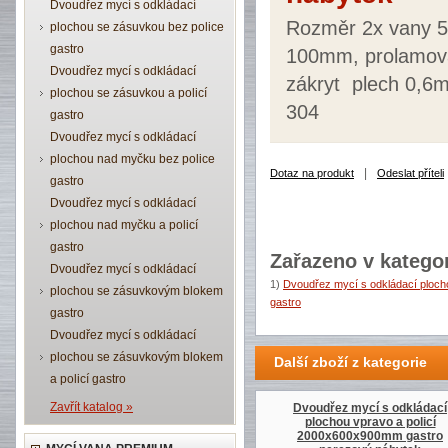
Dvoudřez mycí s odkládací
Rozměr 2x vany 5
plochou se zásuvkou bez police
gastro
100mm, prolamova
Dvoudřez mycí s odkládací
zákryt plech 0,6m
plochou se zásuvkou a policí
304
gastro
Dvoudřez mycí s odkládací
plochou nad myčku bez police
|
Dotaz na produkt
Odeslat příteli
gastro
Dvoudřez mycí s odkládací
plochou nad myčku a policí
gastro
Zařazeno v kategor
Dvoudřez mycí s odkládací
1)
Dvoudřez mycí s odkládací plo
plochou se zásuvkovým blokem
gastro
gastro
Dvoudřez mycí s odkládací
plochou se zásuvkovým blokem
Další zboží z kategorie
a policí gastro
Zavřít katalog »
Dvoudřez mycí s odkládací
plochou vpravo a policí
2000x600x900mm gastro