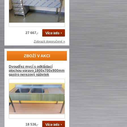
27 667,-
Zobrazit doporučené »
ZBOŽÍ V AKCI
Dvoudřez mycí s odkládací
plochou vpravo 1800x700x900mm
gastro nerezový nábytek
18 536,-