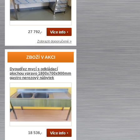
27 792,-
Zobrazit doporučené »
ZBOŽÍ V AKCI
Dvoudřez mycí s odkládací
plochou vpravo 1800x700x900mm
gastro nerezový nábytek
18 536,-