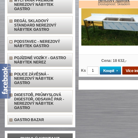
MYCÍ VANA PREMIUM
nerezový nábytek
Dostupnost: Skladem
NEREZOVÝ NÁBYTEK
GASTRO
REGÁL SKLADOVÝ
STANDARD NEREZOVÝ
NÁBYTEK GASTRO
PODSTAVEC - NEREZOVÝ
NÁBYTEK GASTRO
POJÍZDNÉ VOZÍKY - GASTRO
Cena: 18 632,-
NÁBYTEK NEREZ
Ks
POLICE ZÁVĚSNÁ -
NEREZOVÝ NÁBYTEK
GASTRO
DIGESTOŘ, PRŮMYSLOVÁ
DIGESTOŘ, ODSAVAČ PAR -
NEREZOVÝ NÁBYTEK
GASTRO
GASTRO BAZAR