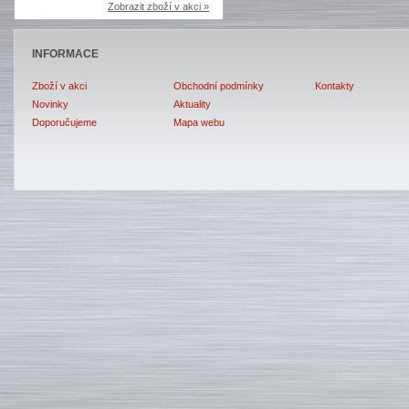
Zobrazit zboží v akci »
INFORMACE
Zboží v akci
Obchodní podmínky
Kontakty
Novinky
Aktuality
Doporučujeme
Mapa webu