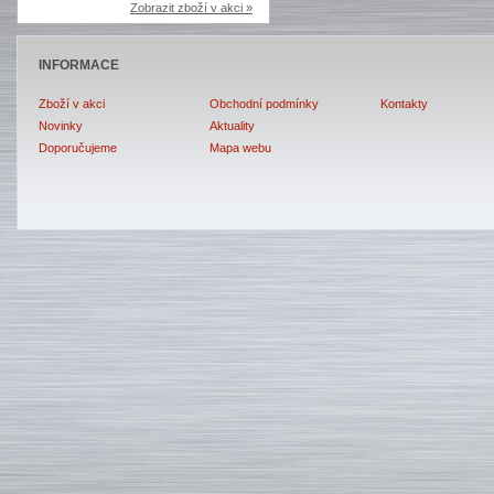
Zobrazit zboží v akci »
INFORMACE
Zboží v akci
Obchodní podmínky
Kontakty
Novinky
Aktuality
Doporučujeme
Mapa webu