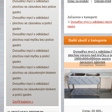
|
Dvoudřez mycí s odkládací
Dotaz na produkt
Odeslat příteli
plochou se zásuvkou bez police
gastro
Zařazeno v kategorii:
Dvoudřez mycí s odkládací
1)
Dvoudřez mycí s odkládací plo
plochou se zásuvkou a policí
gastro
gastro
Dvoudřez mycí s odkládací
plochou nad myčku bez police
Další zboží z kategorie
gastro
Dvoudřez mycí s odkládací
Dvoudřez mycí s odkládací
plochou vpravo nad myčku a po
plochou nad myčku a policí
1900x600x900mm gastro
gastro
nerezový nábytek
Dostupnost: Skladem
Dvoudřez mycí s odkládací
plochou se zásuvkovým blokem
gastro
Dvoudřez mycí s odkládací
plochou se zásuvkovým blokem
a policí gastro
Zavřít katalog »
Cena: 20 400,-