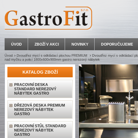
ÚVOD
ZBOŽÍ V AKCI
NOVINKY
DOPORUČUJEME
Úvod
Dvoudřez mycí s odkládací plochou PREMIUM
Dvoudřez mycí s odkládací plo
nad myčku a policí 1800x600x900mm gastro nerezový nábytek
KATALOG ZBOŽÍ
PRACOVNÍ DESKA
STANDARD NEREZOVÝ
NÁBYTEK GASTRO
DŘEZOVÁ DESKA PREMIUM
NEREZOVÝ NÁBYTEK
GASTRO
PRACOVNÍ STŮL STANDARD
NEREZOVÝ NÁBYTEK
GASTRO