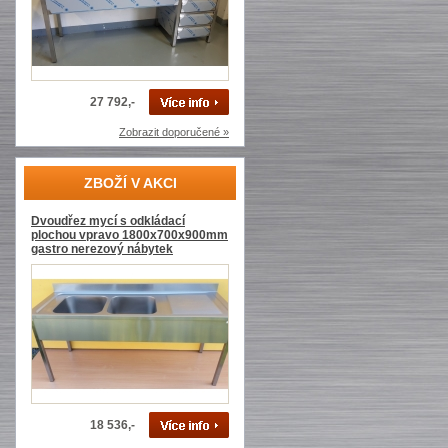
27 792,-
Zobrazit doporučené »
ZBOŽÍ V AKCI
Dvoudřez mycí s odkládací
plochou vpravo 1800x700x900mm
gastro nerezový nábytek
18 536,-