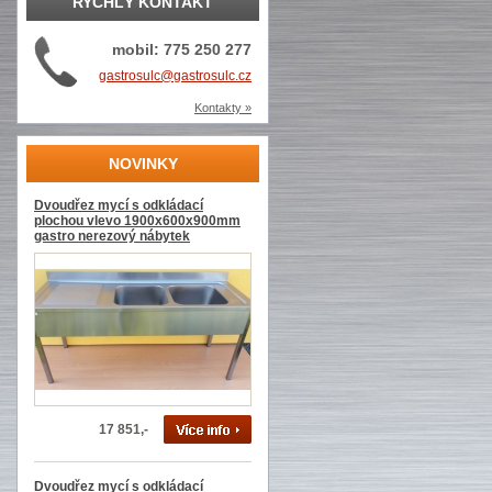
RYCHLÝ KONTAKT
mobil: 775 250 277
gastrosulc@gastrosulc.cz
Kontakty »
NOVINKY
Dvoudřez mycí s odkládací
plochou vlevo 1900x600x900mm
gastro nerezový nábytek
17 851,-
Dvoudřez mycí s odkládací