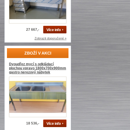
27 667,-
Zobrazit doporučené »
ZBOŽÍ V AKCI
Dvoudřez mycí s odkládací
plochou vpravo 1800x700x900mm
gastro nerezový nábytek
18 536,-