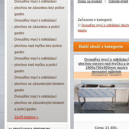
|
Dvoudřez mycí s odkládací
Dotaz na produkt
Odeslat příteli
plochou se zásuvkou bez police
gastro
Zařazeno v kategorii:
Dvoudřez mycí s odkládací
1)
Dvoudřez mycí s odkládací plo
plochou se zásuvkou a policí
gastro
gastro
Dvoudřez mycí s odkládací
plochou nad myčku bez police
Další zboží z kategorie
gastro
Dvoudřez mycí s odkládací
Dvoudřez mycí s odkládací
plochou vpravo nad myčku a po
plochou nad myčku a policí
1900x700x900mm gastro
gastro
nerezový nábytek
Dostupnost: Skladem
Dvoudřez mycí s odkládací
plochou se zásuvkovým blokem
gastro
Dvoudřez mycí s odkládací
plochou se zásuvkovým blokem
a policí gastro
Zavřít katalog »
Cena: 21 400,-