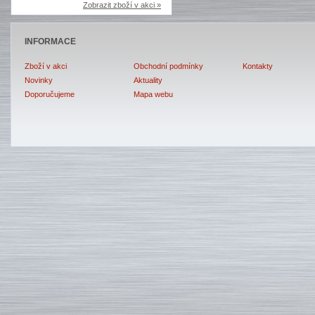
Zobrazit zboží v akci »
INFORMACE
Zboží v akci
Obchodní podmínky
Kontakty
Novinky
Aktuality
Doporučujeme
Mapa webu