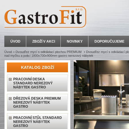
ÚVOD
ZBOŽÍ V AKCI
NOVINKY
DOPORUČUJEME
Úvod
Dvoudřez mycí s odkládací plochou PREMIUM
Dvoudřez mycí s odkládací plo
nad myčku a policí 1800x700x900mm gastro nerezový nábytek
KATALOG ZBOŽÍ
PRACOVNÍ DESKA
STANDARD NEREZOVÝ
NÁBYTEK GASTRO
DŘEZOVÁ DESKA PREMIUM
NEREZOVÝ NÁBYTEK
GASTRO
PRACOVNÍ STŮL STANDARD
NEREZOVÝ NÁBYTEK
GASTRO