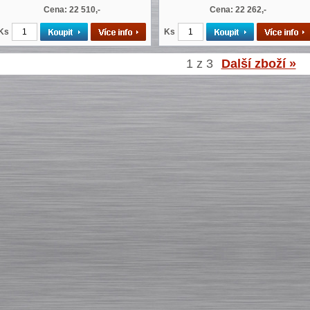
Cena: 22 510,-
Cena: 22 262,-
Ks
Ks
1 z 3
Další zboží »