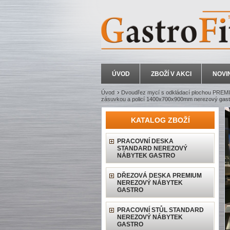
ÚVOD
ZBOŽÍ V AKCI
NOVI
Úvod
Dvoudřez mycí s odkládací plochou PRE
zásuvkou a policí 1400x700x900mm nerezový gast
KATALOG ZBOŽÍ
PRACOVNÍ DESKA
STANDARD NEREZOVÝ
NÁBYTEK GASTRO
DŘEZOVÁ DESKA PREMIUM
NEREZOVÝ NÁBYTEK
GASTRO
PRACOVNÍ STŮL STANDARD
NEREZOVÝ NÁBYTEK
GASTRO