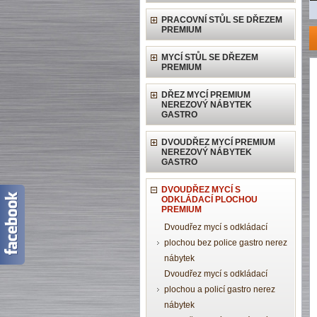
PRACOVNÍ STŮL SE DŘEZEM
PREMIUM
MYCÍ STŮL SE DŘEZEM
PREMIUM
DŘEZ MYCÍ PREMIUM
NEREZOVÝ NÁBYTEK
GASTRO
DVOUDŘEZ MYCÍ PREMIUM
NEREZOVÝ NÁBYTEK
GASTRO
DVOUDŘEZ MYCÍ S
ODKLÁDACÍ PLOCHOU
PREMIUM
Dvoudřez mycí s odkládací
plochou bez police gastro nerez
nábytek
Dvoudřez mycí s odkládací
plochou a policí gastro nerez
nábytek