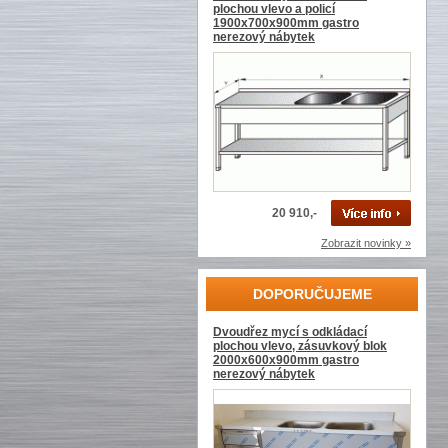
plochou vlevo a policí
1900x700x900mm gastro
nerezový nábytek
20 910,-
Zobrazit novinky »
DOPORUČUJEME
Dvoudřez mycí s odkládací
plochou vlevo, zásuvkový blok
2000x600x900mm gastro
nerezový nábytek