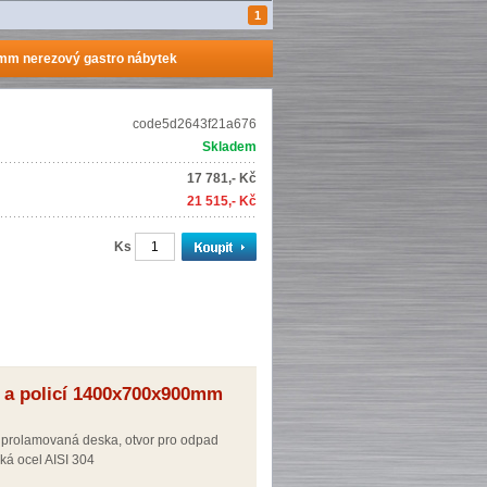
1
0mm nerezový gastro nábytek
code5d2643f21a676
Skladem
17 781,- Kč
21 515,- Kč
Ks
 a policí 1400x700x900mm
prolamovaná deska, otvor pro odpad
ká ocel AISI 304