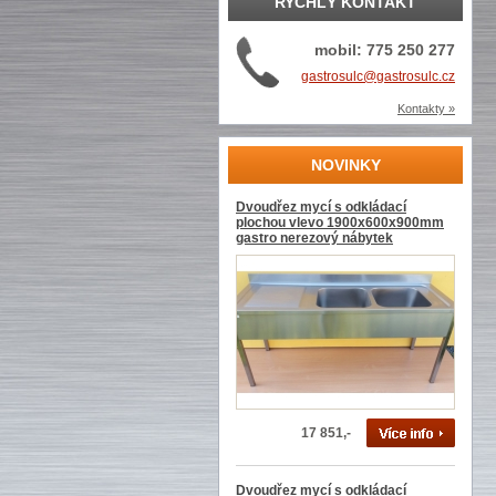
RYCHLÝ KONTAKT
mobil: 775 250 277
gastrosulc@gastrosulc.cz
Kontakty »
NOVINKY
Dvoudřez mycí s odkládací
plochou vlevo 1900x600x900mm
gastro nerezový nábytek
17 851,-
Dvoudřez mycí s odkládací