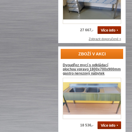
27 667,-
Zobrazit doporučené »
ZBOŽÍ V AKCI
Dvoudřez mycí s odkládací
plochou vpravo 1800x700x900mm
gastro nerezový nábytek
18 536,-