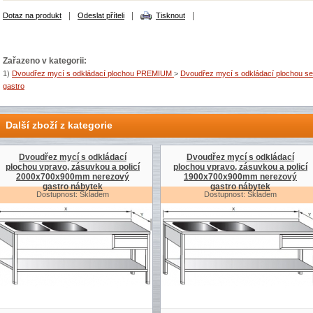
|
|
|
Dotaz na produkt
Odeslat příteli
Tisknout
Zařazeno v kategorii:
1)
Dvoudřez mycí s odkládací plochou PREMIUM
>
Dvoudřez mycí s odkládací plochou se 
gastro
Další zboží z kategorie
Dvoudřez mycí s odkládací
Dvoudřez mycí s odkládací
plochou vpravo, zásuvkou a policí
plochou vpravo, zásuvkou a policí
2000x700x900mm nerezový
1900x700x900mm nerezový
gastro nábytek
gastro nábytek
Dostupnost: Skladem
Dostupnost: Skladem