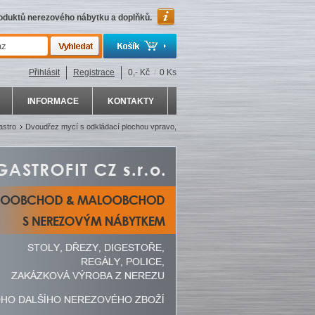
roduktů nerezového nábytku a doplňků.
Přihlásit
Registrace
0,- Kč
/
0 Ks
INFORMACE
KONTAKTY
astro
Dvoudřez mycí s odkládací plochou vpravo,