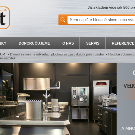
Již skladem více jak 500 p
NKY
DOPORUČUJEME
O NÁS
SERVIS
REFERENCE
MIUM
Dvoudřez mycí s odkládací plochou se zásuvkou a policí gastro
Hloubka 700mm g
ro nábytek