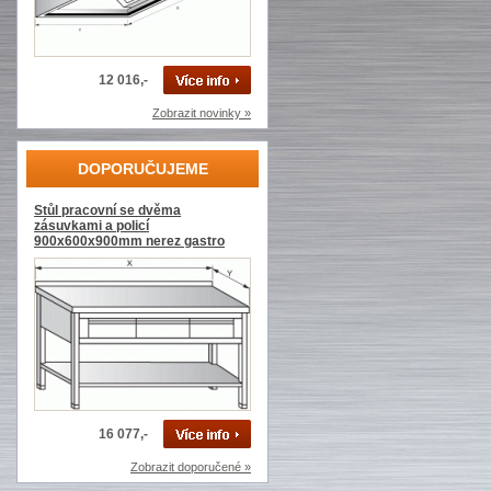
12 016,-
Zobrazit novinky »
DOPORUČUJEME
Stůl pracovní se dvěma
zásuvkami a policí
900x600x900mm nerez gastro
16 077,-
Zobrazit doporučené »