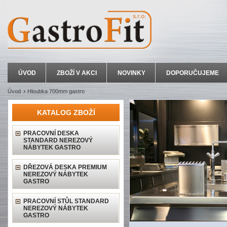
ÚVOD
ZBOŽÍ V AKCI
NOVINKY
DOPORUČUJEME
Úvod
Hloubka 700mm gastro
KATALOG ZBOŽÍ
PRACOVNÍ DESKA
STANDARD NEREZOVÝ
NÁBYTEK GASTRO
DŘEZOVÁ DESKA PREMIUM
NEREZOVÝ NÁBYTEK
GASTRO
PRACOVNÍ STŮL STANDARD
NEREZOVÝ NÁBYTEK
GASTRO