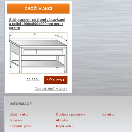
ZBOŽÍ V AKCI
Stůl pracovní se třemi zásuvkami
a policí 1900x800x900mm nerez
gastro
22 839,-
Zobrazit zboží v akci »
INFORMACE
Zboží v akci
Obchodní podmínky
Kontakty
Novinky
Aktuality
Doporučujeme
Mapa webu