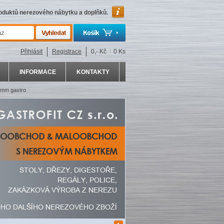
roduktů nerezového nábytku a doplňků.
Přihlásit
Registrace
0,- Kč
/
0 Ks
INFORMACE
KONTAKTY
0mm gastro