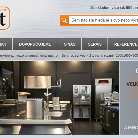
Již skladem více jak 500 p
NKY
DOPORUČUJEME
O NÁS
SERVIS
REFERENCE
ervírovací vozík s vanou nerez gastro
Servírovací vozík 2 x vana, rozměr 1000x600x90