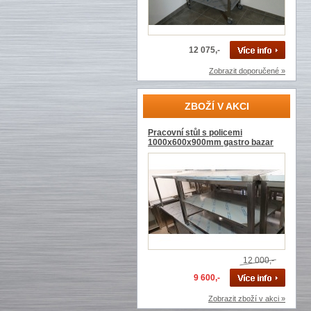
12 075,-
Zobrazit doporučené »
ZBOŽÍ V AKCI
Pracovní stůl s policemi
1000x600x900mm gastro bazar
12 000,-
9 600,-
Zobrazit zboží v akci »