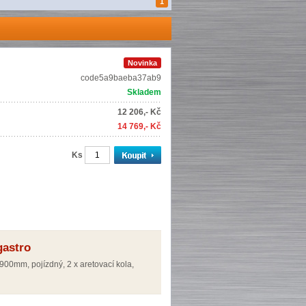
1
Novinka
code5a9baeba37ab9
Skladem
12 206,- Kč
14 769,- Kč
Ks
gastro
0mm, pojízdný, 2 x aretovací kola,