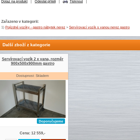
|
|
|
Dotaz na produkt
Odeslat příteli
Tisknout
Zařazeno v kategorii:
1)
Pojízdné vozíky - gastro nábytek nerez
>
Servírovací vozík s vanou nerez gastro
Další zboží z kategorie
Servírovací vozík 2 x vana, rozměr
900x500x900mm gastro
Dostupnost: Skladem
Doporučujeme
Cena: 12 559,-