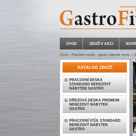
ÚVOD
ZBOŽÍ V AKCI
NOVI
Úvod
Pojízdné vozíky - gastro nábytek nerez
S
KATALOG ZBOŽÍ
PRACOVNÍ DESKA
STANDARD NEREZOVÝ
NÁBYTEK GASTRO
DŘEZOVÁ DESKA PREMIUM
NEREZOVÝ NÁBYTEK
GASTRO
PRACOVNÍ STŮL STANDARD
NEREZOVÝ NÁBYTEK
GASTRO