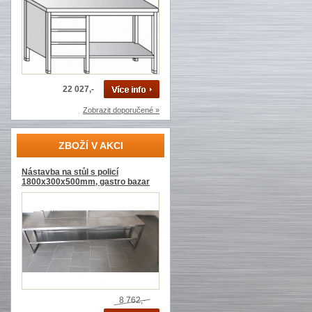
22 027,-
Zobrazit doporučené »
ZBOŽÍ V AKCI
Nástavba na stůl s policí
1800x300x500mm, gastro bazar
8 762,-