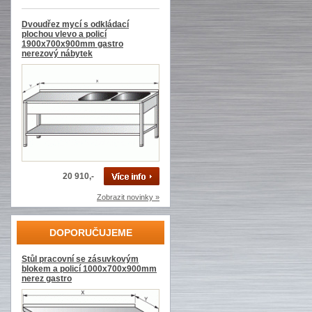
Dvoudřez mycí s odkládací
plochou vlevo a policí
1900x700x900mm gastro
nerezový nábytek
20 910,-
Zobrazit novinky »
DOPORUČUJEME
Stůl pracovní se zásuvkovým
blokem a policí 1000x700x900mm
nerez gastro