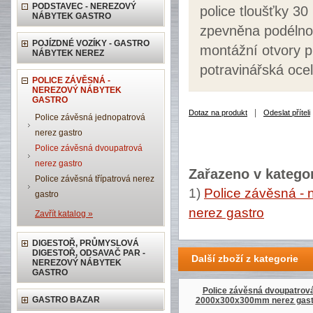
PODSTAVEC - NEREZOVÝ
police tloušťky 3
NÁBYTEK GASTRO
zpevněna podélno
POJÍZDNÉ VOZÍKY - GASTRO
montážní otvory p
NÁBYTEK NEREZ
potravinářská ocel
POLICE ZÁVĚSNÁ -
NEREZOVÝ NÁBYTEK
GASTRO
|
Dotaz na produkt
Odeslat příteli
Police závěsná jednopatrová
nerez gastro
Police závěsná dvoupatrová
nerez gastro
Zařazeno v kategor
Police závěsná třípatrová nerez
1)
Police závěsná - 
gastro
nerez gastro
Zavřít katalog »
DIGESTOŘ, PRŮMYSLOVÁ
DIGESTOŘ, ODSAVAČ PAR -
Další zboží z kategorie
NEREZOVÝ NÁBYTEK
GASTRO
Police závěsná dvoupatrov
GASTRO BAZAR
2000x300x300mm nerez gast