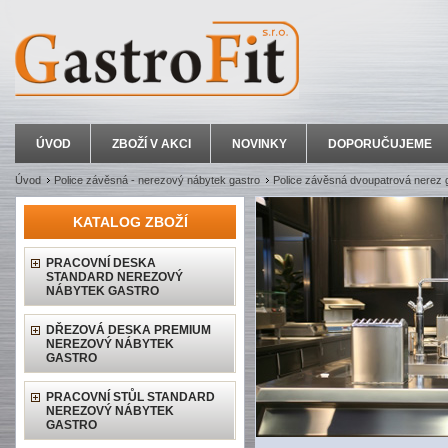
ÚVOD
ZBOŽÍ V AKCI
NOVINKY
DOPORUČUJEME
Úvod
Police závěsná - nerezový nábytek gastro
Police závěsná dvoupatrová nerez 
KATALOG ZBOŽÍ
PRACOVNÍ DESKA
STANDARD NEREZOVÝ
NÁBYTEK GASTRO
DŘEZOVÁ DESKA PREMIUM
NEREZOVÝ NÁBYTEK
GASTRO
PRACOVNÍ STŮL STANDARD
NEREZOVÝ NÁBYTEK
GASTRO