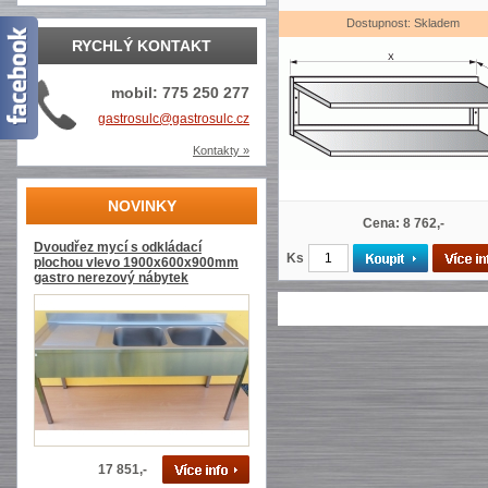
Dostupnost: Skladem
RYCHLÝ KONTAKT
mobil: 775 250 277
gastrosulc@gastrosulc.cz
Kontakty »
NOVINKY
Cena: 8 762,-
Dvoudřez mycí s odkládací
Ks
plochou vlevo 1900x600x900mm
gastro nerezový nábytek
17 851,-