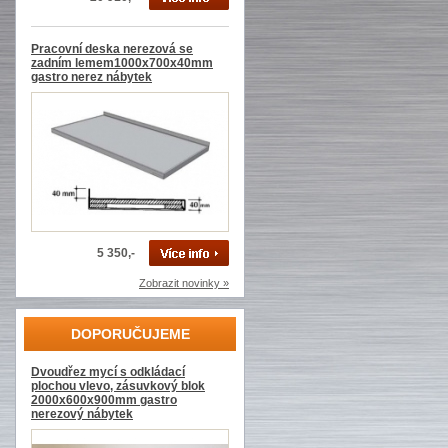
Pracovní deska nerezová se
zadním lemem1000x700x40mm
gastro nerez nábytek
5 350,-
Zobrazit novinky »
DOPORUČUJEME
Dvoudřez mycí s odkládací
plochou vlevo, zásuvkový blok
2000x600x900mm gastro
nerezový nábytek