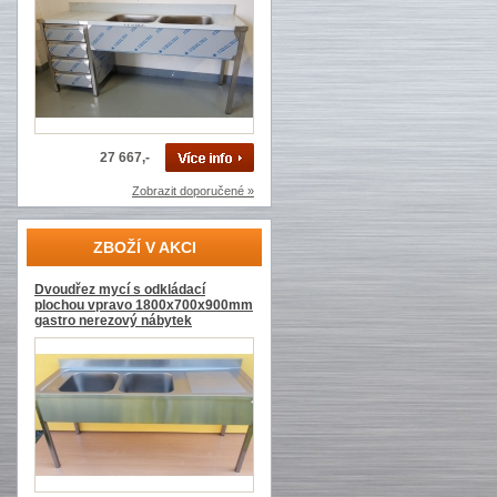
27 667,-
Zobrazit doporučené »
ZBOŽÍ V AKCI
Dvoudřez mycí s odkládací
plochou vpravo 1800x700x900mm
gastro nerezový nábytek