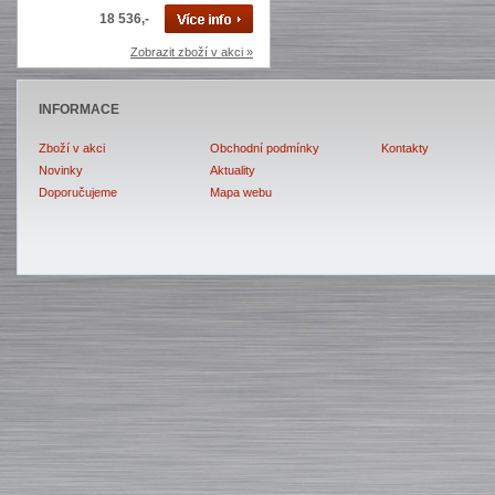
18 536,-
Zobrazit zboží v akci »
INFORMACE
Zboží v akci
Obchodní podmínky
Kontakty
Novinky
Aktuality
Doporučujeme
Mapa webu