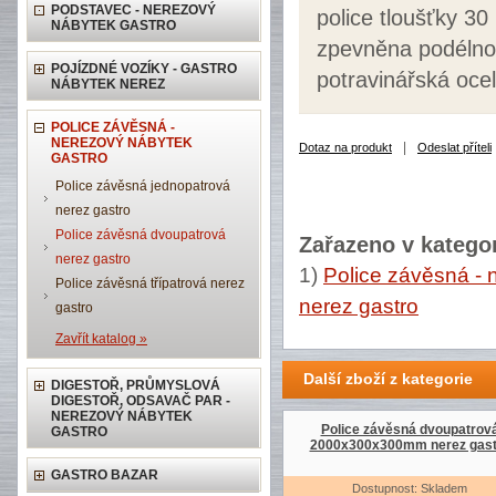
PODSTAVEC - NEREZOVÝ
police tloušťky 3
NÁBYTEK GASTRO
zpevněna podélnou
POJÍZDNÉ VOZÍKY - GASTRO
potravinářská ocel
NÁBYTEK NEREZ
POLICE ZÁVĚSNÁ -
NEREZOVÝ NÁBYTEK
|
Dotaz na produkt
Odeslat příteli
GASTRO
Police závěsná jednopatrová
nerez gastro
Police závěsná dvoupatrová
Zařazeno v kategor
nerez gastro
1)
Police závěsná - 
Police závěsná třípatrová nerez
nerez gastro
gastro
Zavřít katalog »
Další zboží z kategorie
DIGESTOŘ, PRŮMYSLOVÁ
DIGESTOŘ, ODSAVAČ PAR -
NEREZOVÝ NÁBYTEK
Police závěsná dvoupatrov
GASTRO
2000x300x300mm nerez gast
GASTRO BAZAR
Dostupnost: Skladem