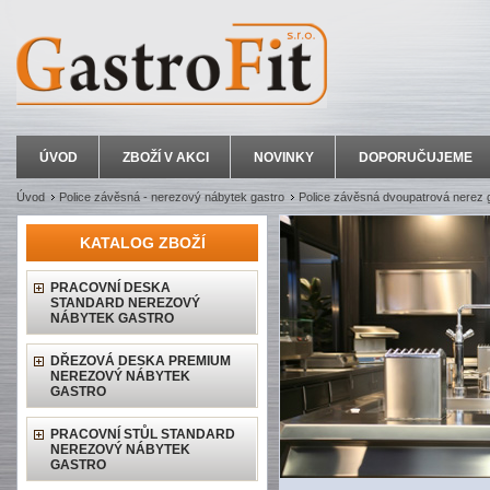
ÚVOD
ZBOŽÍ V AKCI
NOVINKY
DOPORUČUJEME
Úvod
Police závěsná - nerezový nábytek gastro
Police závěsná dvoupatrová nerez 
KATALOG ZBOŽÍ
PRACOVNÍ DESKA
STANDARD NEREZOVÝ
NÁBYTEK GASTRO
DŘEZOVÁ DESKA PREMIUM
NEREZOVÝ NÁBYTEK
GASTRO
PRACOVNÍ STŮL STANDARD
NEREZOVÝ NÁBYTEK
GASTRO