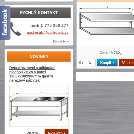
RYCHLÝ KONTAKT
mobil: 775 250 277
gastrosulc@gastrosulc.cz
Kontakty »
Cena: 8 762,-
NOVINKY
Ks
Dvoudřez mycí s odkládací
plochou vlevo a policí
1900x700x900mm gastro
nerezový nábytek
20 910,-