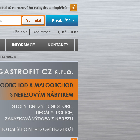
roduktů nerezového nábytku a doplňků.
Přihlásit
Registrace
0,- Kč
/
0 Ks
INFORMACE
KONTAKTY
rez gastro