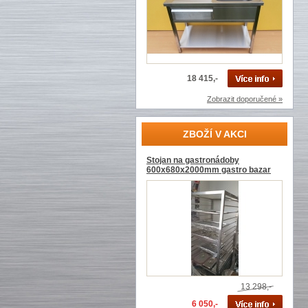
18 415,-
Zobrazit doporučené »
ZBOŽÍ V AKCI
Stojan na gastronádoby
600x680x2000mm gastro bazar
13 298,-
6 050,-