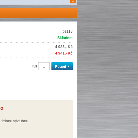
1
pz113
Skladem
4 083,- Kč
4 941,- Kč
Ks
ro
odélnou výztuhou,