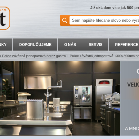
Již skladem více jak 500 p
NKY
DOPORUČUJEME
O NÁS
SERVIS
REFERENCE
Police závěsná jednopatrová nerez gastro
Police závěsná jednopatrová 1300x300mm ne