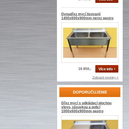
Dvoudřez mycí lisovaný
1400x600x900mm nerez gastro
16 850,-
Zobrazit novinky »
DOPORUČUJEME
Dřez mycí s odkládací plochou
vlevo, zásuvkou a policí
1000x600x900mm gastro