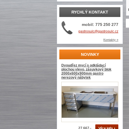
RYCHLÝ KONTAKT
mobil: 775 250 277
gastrosulc@gastrosulc.cz
Kontakty »
NOVINKY
Dvoudřez mycí s odkládací
plochou vlevo, zásuvkový blok
2000x600x900mm gastro
nerezový nábytek
27 667,-