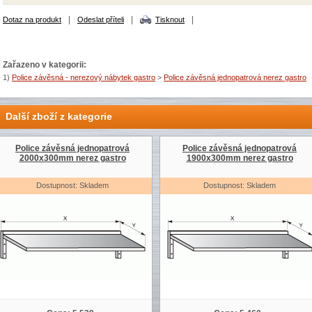
|
|
|
Dotaz na produkt
Odeslat příteli
Tisknout
Zařazeno v kategorii:
1)
Police závěsná - nerezový nábytek gastro
>
Police závěsná jednopatrová nerez gastro
Další zboží z kategorie
Police závěsná jednopatrová
Police závěsná jednopatrová
2000x300mm nerez gastro
1900x300mm nerez gastro
Dostupnost: Skladem
Dostupnost: Skladem