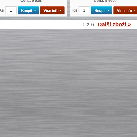
Cena: 5 539,-
Cena: 5 460,-
Ks
Ks
1 z 6
Další zboží »