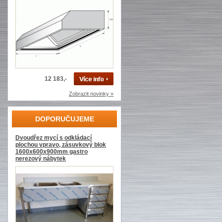
12 183,-
Zobrazit novinky »
DOPORUČUJEME
Dvoudřez mycí s odkládací
plochou vpravo, zásuvkový blok
1600x600x900mm gastro
nerezový nábytek