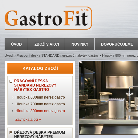
ÚVOD
ZBOŽÍ V AKCI
NOVINKY
DOPORUČUJEME
Úvod
Pracovní deska STANDARD nerezový nábytek gastro
Hloubka 800mm nerez g
KATALOG ZBOŽÍ
PRACOVNÍ DESKA
STANDARD NEREZOVÝ
NÁBYTEK GASTRO
Hloubka 600mm nerez gastro
Hloubka 700mm nerez gastro
Hloubka 800mm nerez gastro
Zavřít katalog »
DŘEZOVÁ DESKA PREMIUM
NEREZOVÝ NÁBYTEK