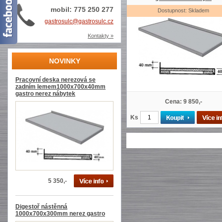
mobil: 775 250 277
Dostupnost: Skladem
gastrosulc@gastrosulc.cz
Kontakty »
NOVINKY
Pracovní deska nerezová se
zadním lemem1000x700x40mm
gastro nerez nábytek
Cena: 9 850,-
Ks
5 350,-
Digestoř nástěnná
1000x700x300mm nerez gastro