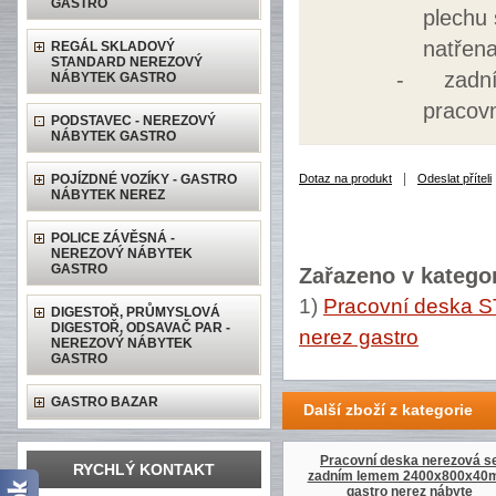
GASTRO
plechu 
natřen
REGÁL SKLADOVÝ
STANDARD NEREZOVÝ
-
zadn
NÁBYTEK GASTRO
pracov
PODSTAVEC - NEREZOVÝ
NÁBYTEK GASTRO
|
POJÍZDNÉ VOZÍKY - GASTRO
Dotaz na produkt
Odeslat příteli
NÁBYTEK NEREZ
POLICE ZÁVĚSNÁ -
NEREZOVÝ NÁBYTEK
GASTRO
Zařazeno v kategor
1)
Pracovní deska 
DIGESTOŘ, PRŮMYSLOVÁ
DIGESTOŘ, ODSAVAČ PAR -
nerez gastro
NEREZOVÝ NÁBYTEK
GASTRO
GASTRO BAZAR
Další zboží z kategorie
Pracovní deska nerezová s
RYCHLÝ KONTAKT
zadním lemem 2400x800x4
gastro nerez nábyte