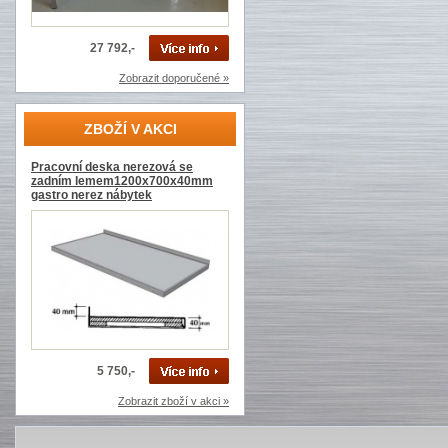
27 792,-
Zobrazit doporučené »
ZBOŽÍ V AKCI
Pracovní deska nerezová se
zadním lemem1200x700x40mm
gastro nerez nábytek
5 750,-
Zobrazit zboží v akci »