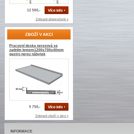
12 500,-
Zobrazit doporučené »
ZBOŽÍ V AKCI
Pracovní deska nerezová se
zadním lemem1200x700x40mm
gastro nerez nábytek
5 750,-
Zobrazit zboží v akci »
INFORMACE