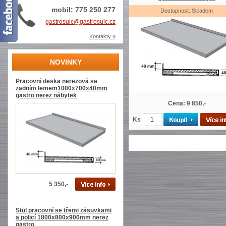
mobil: 775 250 277
Dostupnost: Skladem
gastrosulc@gastrosulc.cz
Kontakty »
NOVINKY
Pracovní deska nerezová se
zadním lemem1000x700x40mm
gastro nerez nábytek
Cena: 9 850,-
Ks
5 350,-
Stůl pracovní se třemi zásuvkami
a policí 1800x800x900mm nerez
gastro