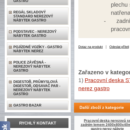
GASTRO
plechu 
natřen
REGÁL SKLADOVÝ
STANDARD NEREZOVÝ
-
zadn
NÁBYTEK GASTRO
pracov
PODSTAVEC - NEREZOVÝ
NÁBYTEK GASTRO
|
POJÍZDNÉ VOZÍKY - GASTRO
Dotaz na produkt
Odeslat příteli
NÁBYTEK NEREZ
POLICE ZÁVĚSNÁ -
NEREZOVÝ NÁBYTEK
GASTRO
Zařazeno v kategor
1)
Pracovní deska 
DIGESTOŘ, PRŮMYSLOVÁ
DIGESTOŘ, ODSAVAČ PAR -
nerez gastro
NEREZOVÝ NÁBYTEK
GASTRO
GASTRO BAZAR
Další zboží z kategorie
Pracovní deska nerezová s
RYCHLÝ KONTAKT
zadním lemem 2400x800x4
gastro nerez nábyte