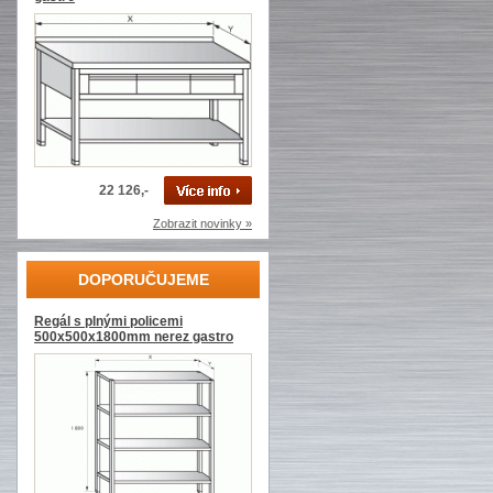
22 126,-
Zobrazit novinky »
DOPORUČUJEME
Regál s plnými policemi
500x500x1800mm nerez gastro