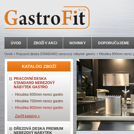
ÚVOD
ZBOŽÍ V AKCI
NOVINKY
DOPORUČUJEME
Úvod
Pracovní deska STANDARD nerezový nábytek gastro
Hloubka 800mm nerez g
KATALOG ZBOŽÍ
PRACOVNÍ DESKA
STANDARD NEREZOVÝ
NÁBYTEK GASTRO
Hloubka 600mm nerez gastro
Hloubka 700mm nerez gastro
Hloubka 800mm nerez gastro
Zavřít katalog »
DŘEZOVÁ DESKA PREMIUM
NEREZOVÝ NÁBYTEK