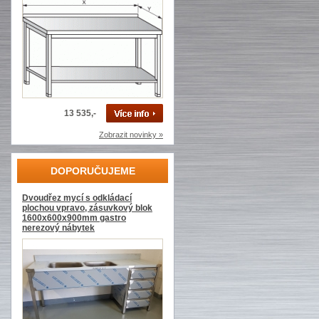
13 535,-
Zobrazit novinky »
DOPORUČUJEME
Dvoudřez mycí s odkládací
plochou vpravo, zásuvkový blok
1600x600x900mm gastro
nerezový nábytek