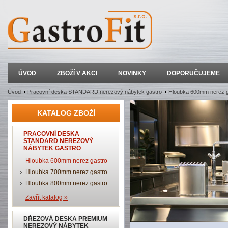
ÚVOD
ZBOŽÍ V AKCI
NOVINKY
DOPORUČUJEME
Úvod
Pracovní deska STANDARD nerezový nábytek gastro
Hloubka 600mm nerez g
KATALOG ZBOŽÍ
PRACOVNÍ DESKA
STANDARD NEREZOVÝ
NÁBYTEK GASTRO
Hloubka 600mm nerez gastro
Hloubka 700mm nerez gastro
Hloubka 800mm nerez gastro
Zavřít katalog »
DŘEZOVÁ DESKA PREMIUM
NEREZOVÝ NÁBYTEK