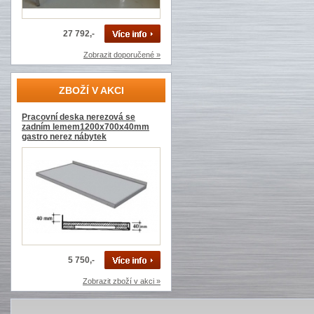
27 792,-
Zobrazit doporučené »
ZBOŽÍ V AKCI
Pracovní deska nerezová se
zadním lemem1200x700x40mm
gastro nerez nábytek
5 750,-
Zobrazit zboží v akci »