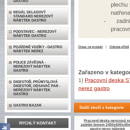
GASTRO
plechu 
natřen
REGÁL SKLADOVÝ
STANDARD NEREZOVÝ
-
zadn
NÁBYTEK GASTRO
pracov
PODSTAVEC - NEREZOVÝ
NÁBYTEK GASTRO
|
POJÍZDNÉ VOZÍKY - GASTRO
Dotaz na produkt
Odeslat příteli
NÁBYTEK NEREZ
POLICE ZÁVĚSNÁ -
NEREZOVÝ NÁBYTEK
GASTRO
Zařazeno v kategor
1)
Pracovní deska 
DIGESTOŘ, PRŮMYSLOVÁ
DIGESTOŘ, ODSAVAČ PAR -
nerez gastro
NEREZOVÝ NÁBYTEK
GASTRO
GASTRO BAZAR
Další zboží z kategorie
Pracovní deska nerezová s
RYCHLÝ KONTAKT
zadním lemem 2400x600x4
gastro nerez nábytek