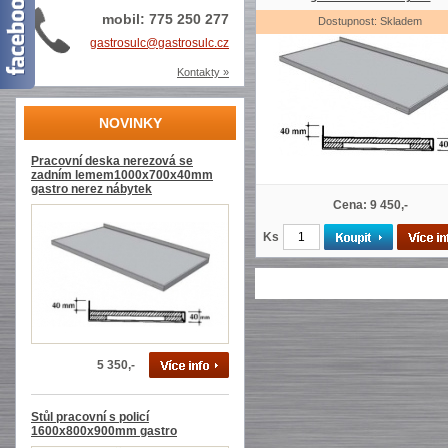
mobil: 775 250 277
Dostupnost: Skladem
gastrosulc@gastrosulc.cz
Kontakty »
NOVINKY
Pracovní deska nerezová se
zadním lemem1000x700x40mm
gastro nerez nábytek
Cena: 9 450,-
Ks
5 350,-
Stůl pracovní s policí
1600x800x900mm gastro