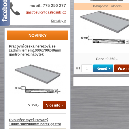
mobil: 775 250 277
Dostupnost: Skladem
gastrosulc@gastrosulc.cz
Kontakty »
NOVINKY
Pracovní deska nerezová se
zadním lemem1000x700x40mm
gastro nerez nábytek
Cena: 9 350,-
Ks
5 350,-
Dvoudřez mycí lisovaný
1000x700x900mm nerez gastro