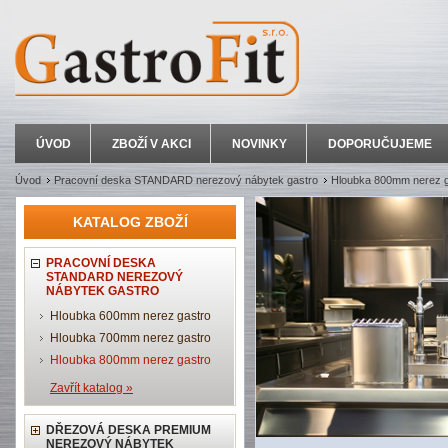
ÚVOD
ZBOŽÍ V AKCI
NOVINKY
DOPORUČUJEME
Úvod
Pracovní deska STANDARD nerezový nábytek gastro
Hloubka 800mm nerez g
KATALOG ZBOŽÍ
PRACOVNÍ DESKA
STANDARD NEREZOVÝ
NÁBYTEK GASTRO
Hloubka 600mm nerez gastro
Hloubka 700mm nerez gastro
Hloubka 800mm nerez gastro
Zavřít katalog »
DŘEZOVÁ DESKA PREMIUM
NEREZOVÝ NÁBYTEK