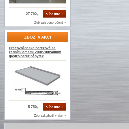
27 792,-
Zobrazit doporučené »
ZBOŽÍ V AKCI
Pracovní deska nerezová se
zadním lemem1200x700x40mm
gastro nerez nábytek
5 750,-
Zobrazit zboží v akci »