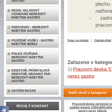
GASTRO
plechu 
natřen
REGÁL SKLADOVÝ
STANDARD NEREZOVÝ
-
zadn
NÁBYTEK GASTRO
pracov
PODSTAVEC - NEREZOVÝ
NÁBYTEK GASTRO
|
POJÍZDNÉ VOZÍKY - GASTRO
Dotaz na produkt
Odeslat příteli
NÁBYTEK NEREZ
POLICE ZÁVĚSNÁ -
NEREZOVÝ NÁBYTEK
GASTRO
Zařazeno v kategor
1)
Pracovní deska 
DIGESTOŘ, PRŮMYSLOVÁ
DIGESTOŘ, ODSAVAČ PAR -
nerez gastro
NEREZOVÝ NÁBYTEK
GASTRO
GASTRO BAZAR
Další zboží z kategorie
Pracovní deska nerezová s
RYCHLÝ KONTAKT
zadním lemem 2300x800x4
gastro nerez nábyte