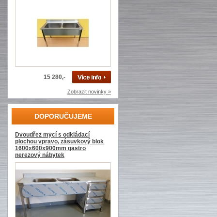
15 280,-
Zobrazit novinky »
DOPORUČUJEME
Dvoudřez mycí s odkládací
plochou vpravo, zásuvkový blok
1600x600x900mm gastro
nerezový nábytek