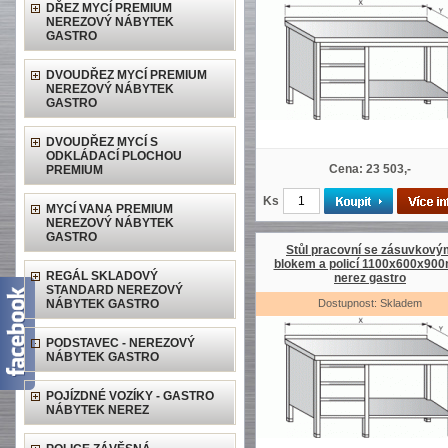
DŘEZ MYCÍ PREMIUM
NEREZOVÝ NÁBYTEK
GASTRO
DVOUDŘEZ MYCÍ PREMIUM
NEREZOVÝ NÁBYTEK
GASTRO
DVOUDŘEZ MYCÍ S
ODKLÁDACÍ PLOCHOU
Cena: 23 503,-
PREMIUM
Ks
MYCÍ VANA PREMIUM
NEREZOVÝ NÁBYTEK
GASTRO
Stůl pracovní se zásuvkový
blokem a policí 1100x600x90
REGÁL SKLADOVÝ
nerez gastro
STANDARD NEREZOVÝ
NÁBYTEK GASTRO
Dostupnost: Skladem
PODSTAVEC - NEREZOVÝ
NÁBYTEK GASTRO
POJÍZDNÉ VOZÍKY - GASTRO
NÁBYTEK NEREZ