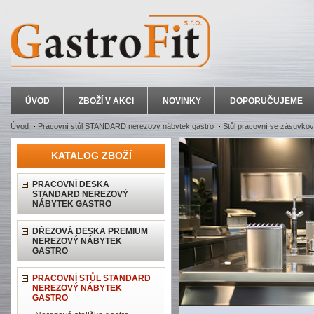
ÚVOD
ZBOŽÍ V AKCI
NOVINKY
DOPORUČUJEME
Úvod
Pracovní stůl STANDARD nerezový nábytek gastro
Stůl pracovní se zásuvkov
KATALOG ZBOŽÍ
PRACOVNÍ DESKA
STANDARD NEREZOVÝ
NÁBYTEK GASTRO
DŘEZOVÁ DESKA PREMIUM
NEREZOVÝ NÁBYTEK
GASTRO
PRACOVNÍ STŮL STANDARD
NEREZOVÝ NÁBYTEK
GASTRO