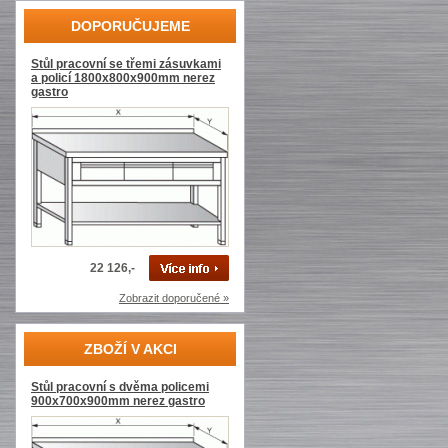
DOPORUČUJEME
Stůl pracovní se třemi zásuvkami
a policí 1800x800x900mm nerez
gastro
22 126,-
Zobrazit doporučené »
ZBOŽÍ V AKCI
Stůl pracovní s dvěma policemi
900x700x900mm nerez gastro