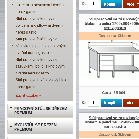
Ks
policemi a posuvnými dveřmi
nerez gastro
Stůl pracovní skříňový s
Stůl pracovní se zásuvkový
blokem a policí 1700x600x90
policemi a křídlovými dveřmi
nerez gastro
nerez gastro
Dostupnost: Skladem
Stůl pracovní skříňový se
zásuvkami, policí a posuvnými
dveřmi nerez gastro
Stůl pracovní skříňový se
zásuvkami, policí a křídlovými
dveřmi nerez gastro
Stůl pracovní - zásuvkový blok
nerez gastro
Cena: 25 604,-
Zavřít katalog »
Ks
PRACOVNÍ STŮL SE DŘEZEM
PREMIUM
Stůl pracovní se zásuvkový
blokem a policí 1400x600x90
MYCÍ STŮL SE DŘEZEM
nerez gastro
PREMIUM
Dostupnost: Skladem