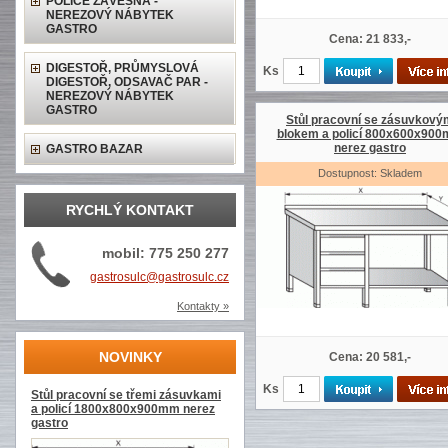
POLICE ZÁVĚSNÁ -
NEREZOVÝ NÁBYTEK
GASTRO
Cena: 21 833,-
DIGESTOŘ, PRŮMYSLOVÁ
Ks
DIGESTOŘ, ODSAVAČ PAR -
NEREZOVÝ NÁBYTEK
GASTRO
Stůl pracovní se zásuvkový
blokem a policí 800x600x90
nerez gastro
GASTRO BAZAR
Dostupnost: Skladem
RYCHLÝ KONTAKT
mobil: 775 250 277
gastrosulc@gastrosulc.cz
Kontakty »
NOVINKY
Cena: 20 581,-
Ks
Stůl pracovní se třemi zásuvkami
a policí 1800x800x900mm nerez
gastro