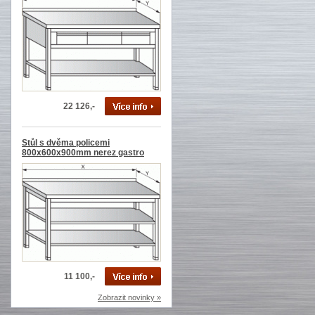
22 126,-
Stůl s dvěma policemi
800x600x900mm nerez gastro
11 100,-
Zobrazit novinky »