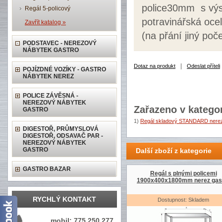
police30mm s výst
Regál 5-policový
potravinářská ocel
Zavřít katalog »
(na přání jiný poče
PODSTAVEC - NEREZOVÝ
NÁBYTEK GASTRO
|
Dotaz na produkt
Odeslat příteli
POJÍZDNÉ VOZÍKY - GASTRO
NÁBYTEK NEREZ
POLICE ZÁVĚSNÁ -
NEREZOVÝ NÁBYTEK
Zařazeno v kategor
GASTRO
1)
Regál skladový STANDARD nerez
DIGESTOŘ, PRŮMYSLOVÁ
DIGESTOŘ, ODSAVAČ PAR -
NEREZOVÝ NÁBYTEK
GASTRO
Další zboží z kategorie
GASTRO BAZAR
Regál s plnými policemi
1900x400x1800mm nerez gas
RYCHLÝ KONTAKT
Dostupnost: Skladem
mobil: 775 250 277