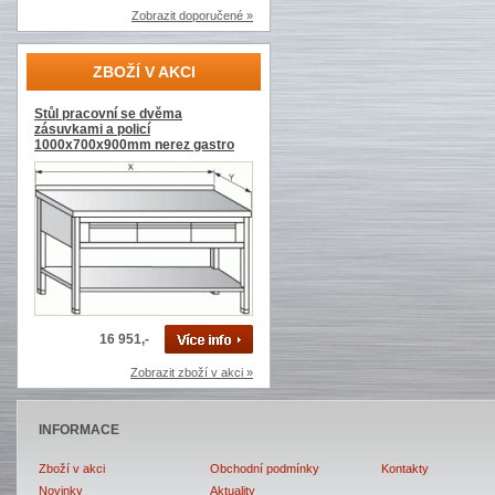
Zobrazit doporučené »
ZBOŽÍ V AKCI
Stůl pracovní se dvěma
zásuvkami a policí
1000x700x900mm nerez gastro
16 951,-
Zobrazit zboží v akci »
INFORMACE
Zboží v akci
Obchodní podmínky
Kontakty
Novinky
Aktuality