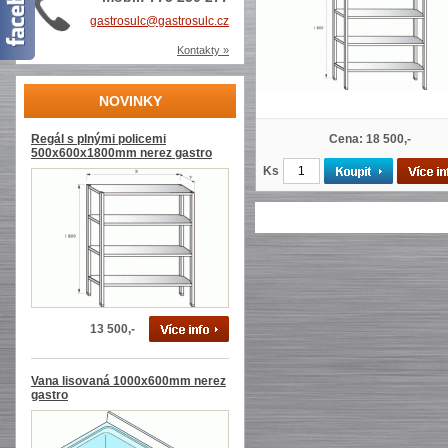
gastrosulc@gastrosulc.cz
Kontakty »
NOVINKY
Regál s plnými policemi
Cena: 18 500,-
500x600x1800mm nerez gastro
Ks
13 500,-
Vana lisovaná 1000x600mm nerez
gastro