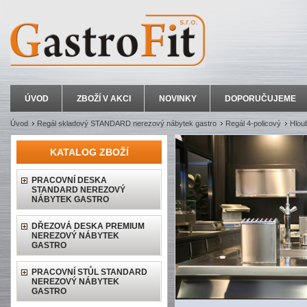
ÚVOD
ZBOŽÍ V AKCI
NOVINKY
DOPORUČUJEME
Úvod
Regál skladový STANDARD nerezový nábytek gastro
Regál 4-policový
Hlou
KATALOG ZBOŽÍ
PRACOVNÍ DESKA
STANDARD NEREZOVÝ
NÁBYTEK GASTRO
DŘEZOVÁ DESKA PREMIUM
NEREZOVÝ NÁBYTEK
GASTRO
PRACOVNÍ STŮL STANDARD
NEREZOVÝ NÁBYTEK
GASTRO