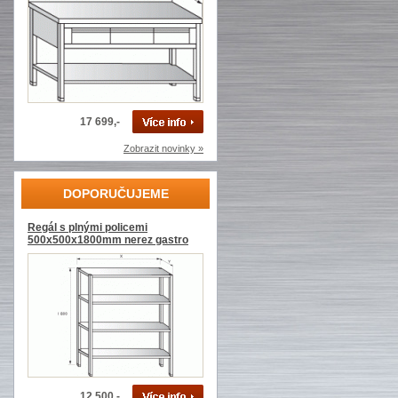
17 699,-
Zobrazit novinky »
DOPORUČUJEME
Regál s plnými policemi
500x500x1800mm nerez gastro
12 500,-