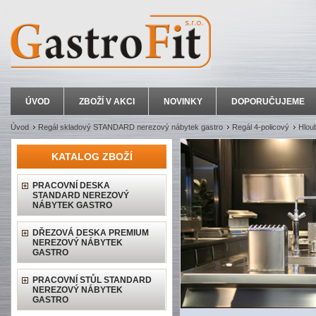
ÚVOD
ZBOŽÍ V AKCI
NOVINKY
DOPORUČUJEME
Úvod
Regál skladový STANDARD nerezový nábytek gastro
Regál 4-policový
Hlou
KATALOG ZBOŽÍ
PRACOVNÍ DESKA
STANDARD NEREZOVÝ
NÁBYTEK GASTRO
DŘEZOVÁ DESKA PREMIUM
NEREZOVÝ NÁBYTEK
GASTRO
PRACOVNÍ STŮL STANDARD
NEREZOVÝ NÁBYTEK
GASTRO