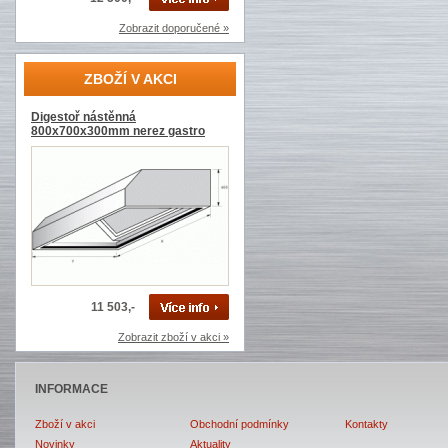
Zobrazit doporučené »
ZBOŽÍ V AKCI
Digestoř nástěnná
800x700x300mm nerez gastro
11 503,-
Zobrazit zboží v akci »
INFORMACE
Zboží v akci
Obchodní podmínky
Kontakty
Novinky
Aktuality