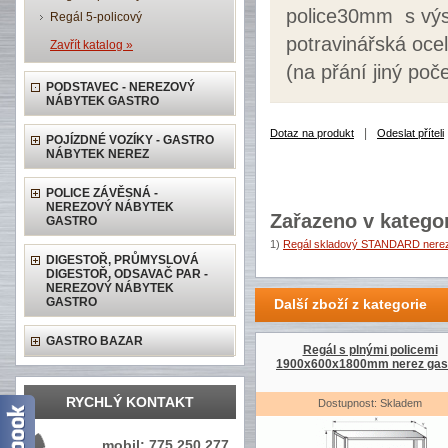
police30mm s výst
Regál 5-policový
potravinářská ocel
Zavřít katalog »
(na přání jiný poče
PODSTAVEC - NEREZOVÝ
NÁBYTEK GASTRO
|
Dotaz na produkt
Odeslat příteli
POJÍZDNÉ VOZÍKY - GASTRO
NÁBYTEK NEREZ
POLICE ZÁVĚSNÁ -
NEREZOVÝ NÁBYTEK
Zařazeno v kategor
GASTRO
1)
Regál skladový STANDARD nerez
DIGESTOŘ, PRŮMYSLOVÁ
DIGESTOŘ, ODSAVAČ PAR -
NEREZOVÝ NÁBYTEK
GASTRO
Další zboží z kategorie
GASTRO BAZAR
Regál s plnými policemi
1900x600x1800mm nerez gas
RYCHLÝ KONTAKT
Dostupnost: Skladem
mobil: 775 250 277