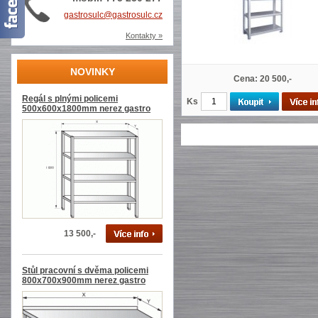
gastrosulc@gastrosulc.cz
Kontakty »
NOVINKY
Cena: 20 500,-
Regál s plnými policemi
Ks
500x600x1800mm nerez gastro
13 500,-
Stůl pracovní s dvěma policemi
800x700x900mm nerez gastro