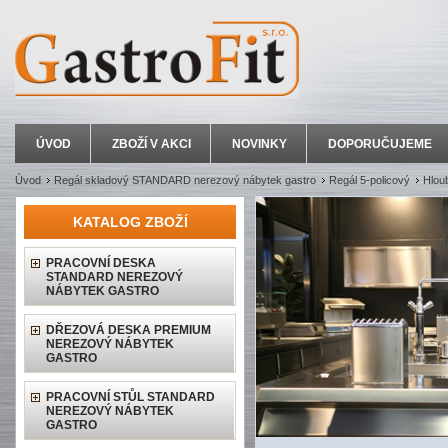
ÚVOD
ZBOŽÍ V AKCI
NOVINKY
DOPORUČUJEME
Úvod
Regál skladový STANDARD nerezový nábytek gastro
Regál 5-policový
Hlou
KATALOG ZBOŽÍ
PRACOVNÍ DESKA
STANDARD NEREZOVÝ
NÁBYTEK GASTRO
DŘEZOVÁ DESKA PREMIUM
NEREZOVÝ NÁBYTEK
GASTRO
PRACOVNÍ STŮL STANDARD
NEREZOVÝ NÁBYTEK
GASTRO