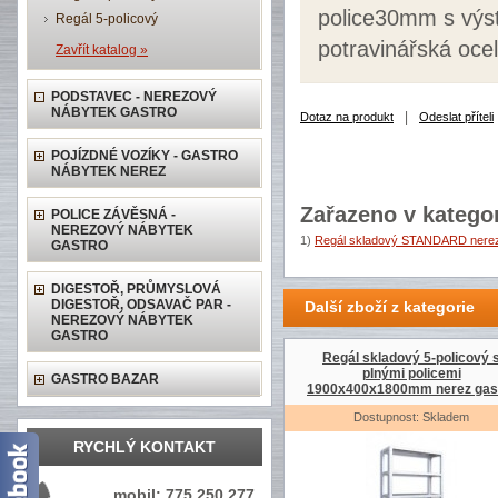
police30mm s výst
Regál 5-policový
potravinářská ocel
Zavřít katalog »
PODSTAVEC - NEREZOVÝ
NÁBYTEK GASTRO
|
Dotaz na produkt
Odeslat příteli
POJÍZDNÉ VOZÍKY - GASTRO
NÁBYTEK NEREZ
Zařazeno v kategor
POLICE ZÁVĚSNÁ -
NEREZOVÝ NÁBYTEK
1)
Regál skladový STANDARD nerez
GASTRO
DIGESTOŘ, PRŮMYSLOVÁ
DIGESTOŘ, ODSAVAČ PAR -
Další zboží z kategorie
NEREZOVÝ NÁBYTEK
GASTRO
Regál skladový 5-policový 
plnými policemi
GASTRO BAZAR
1900x400x1800mm nerez gas
Dostupnost: Skladem
RYCHLÝ KONTAKT
mobil: 775 250 277