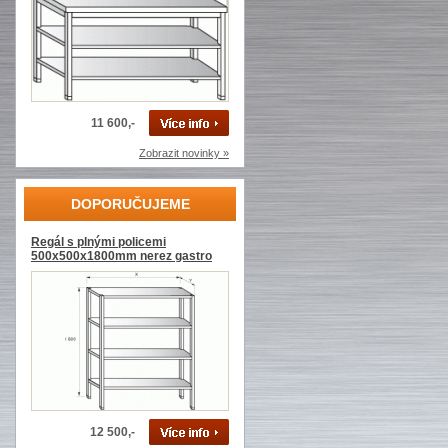
11 600,-
Zobrazit novinky »
DOPORUČUJEME
Regál s plnými policemi
500x500x1800mm nerez gastro
12 500,-