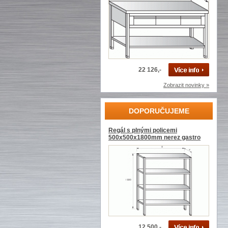
22 126,-
Zobrazit novinky »
DOPORUČUJEME
Regál s plnými policemi
500x500x1800mm nerez gastro
12 500,-