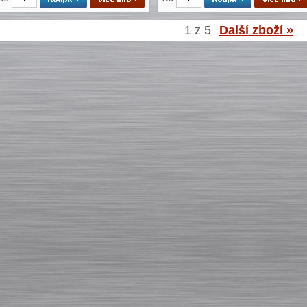
1 z 5
Další zboží »