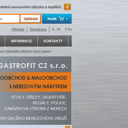
roduktů nerezového nábytku a doplňků.
Přihlásit
Registrace
0,- Kč
/
0 Ks
INFORMACE
KONTAKTY
icemi 1300x600x1800mm nerez gastro