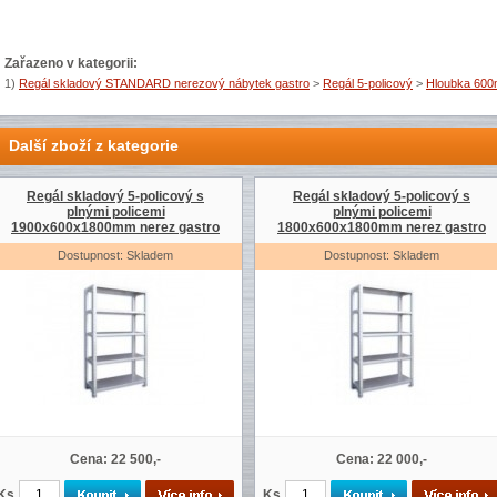
Zařazeno v kategorii:
1)
Regál skladový STANDARD nerezový nábytek gastro
>
Regál 5-policový
>
Hloubka 60
Další zboží z kategorie
Regál skladový 5-policový s
Regál skladový 5-policový s
plnými policemi
plnými policemi
1900x600x1800mm nerez gastro
1800x600x1800mm nerez gastro
Dostupnost: Skladem
Dostupnost: Skladem
Cena: 22 500,-
Cena: 22 000,-
Ks
Ks