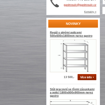
gastrosulc@gastrosulc.cz
Kontakty »
NOVINKY
Regál s plnými policemi
500x600x1800mm nerez gastro
13 500,-
Stůl pracovní se třemi zásuvkami
a policí 1800x800x900mm nerez
gastro