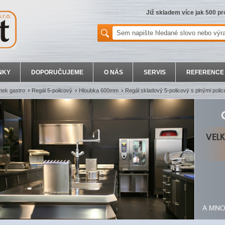
Již skladem více jak 500 p
NKY
DOPORUČUJEME
O NÁS
SERVIS
REFERENCE
ek gastro
Regál 5-policový
Hloubka 600mm
Regál skladový 5-policový s plnými pol