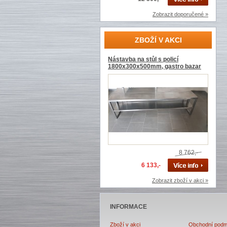
Zobrazit doporučené »
ZBOŽÍ V AKCI
Nástavba na stůl s policí
1800x300x500mm, gastro bazar
8 762,-
6 133,-
Zobrazit zboží v akci »
INFORMACE
Zboží v akci
Obchodní podm