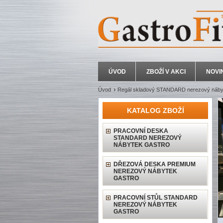
ÚVOD
ZBOŽÍ V AKCI
NOVI
Úvod
Regál skladový STANDARD nerezový nábyt
KATALOG ZBOŽÍ
PRACOVNÍ DESKA
STANDARD NEREZOVÝ
NÁBYTEK GASTRO
DŘEZOVÁ DESKA PREMIUM
NEREZOVÝ NÁBYTEK
GASTRO
PRACOVNÍ STŮL STANDARD
NEREZOVÝ NÁBYTEK
GASTRO