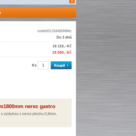
1
o
code6012bb6698fdc
Do 3 dnů
16 116,- Kč
19 500,- Kč
Ks
00x1800mm nerez gastro
m s výstuhou z nerez plechu 0,8mm,