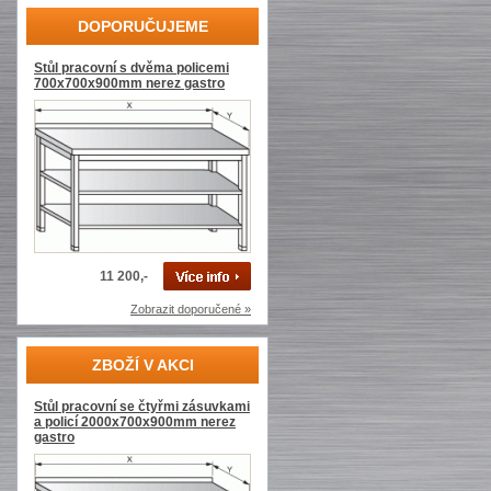
DOPORUČUJEME
Stůl pracovní s dvěma policemi
700x700x900mm nerez gastro
11 200,-
Zobrazit doporučené »
ZBOŽÍ V AKCI
Stůl pracovní se čtyřmi zásuvkami
a policí 2000x700x900mm nerez
gastro