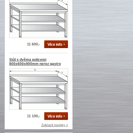
11 600,-
Stůl s dvěma policemi
800x600x900mm nerez gastro
11 100,-
Zobrazit novinky »