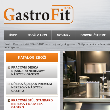
ÚVOD
ZBOŽÍ V AKCI
NOVINKY
DOPORUČUJEME
Úvod
Pracovní stůl STANDARD nerezový nábytek gastro
Stůl pracovní s dvěma pol
nerez gastro
KATALOG ZBOŽÍ
PRACOVNÍ DESKA
STANDARD NEREZOVÝ
NÁBYTEK GASTRO
DŘEZOVÁ DESKA PREMIUM
NEREZOVÝ NÁBYTEK
GASTRO
PRACOVNÍ STŮL STANDARD
NEREZOVÝ NÁBYTEK
GASTRO