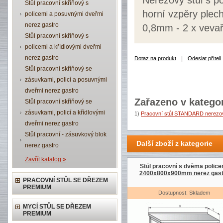
Nerezový stůl s p
Stůl pracovní skříňový s
horní vzpěry plec
policemi a posuvnými dveřmi
nerez gastro
0,8mm - 2 x vevař
Stůl pracovní skříňový s
policemi a křídlovými dveřmi
nerez gastro
|
Dotaz na produkt
Odeslat příteli
Stůl pracovní skříňový se
zásuvkami, policí a posuvnými
dveřmi nerez gastro
Zařazeno v kategor
Stůl pracovní skříňový se
zásuvkami, policí a křídlovými
1)
Pracovní stůl STANDARD nerezov
dveřmi nerez gastro
Stůl pracovní - zásuvkový blok
Další zboží z kategorie
nerez gastro
Zavřít katalog »
Stůl pracovní s dvěma police
2400x800x900mm nerez gast
PRACOVNÍ STŮL SE DŘEZEM
PREMIUM
Dostupnost: Skladem
MYCÍ STŮL SE DŘEZEM
PREMIUM