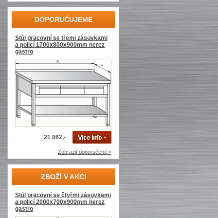
DOPORUČUJEME
Stůl pracovní se třemi zásuvkami
a policí 1700x800x900mm nerez
gastro
21 862,-
Zobrazit doporučené »
ZBOŽÍ V AKCI
Stůl pracovní se čtyřmi zásuvkami
a policí 2000x700x900mm nerez
gastro