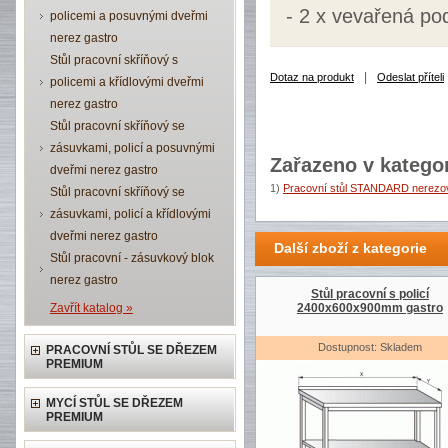
- 2 x vevařená po
policemi a posuvnými dveřmi
nerez gastro
Stůl pracovní skříňový s
|
Dotaz na produkt
Odeslat příteli
policemi a křídlovými dveřmi
nerez gastro
Stůl pracovní skříňový se
zásuvkami, policí a posuvnými
Zařazeno v kategor
dveřmi nerez gastro
1)
Pracovní stůl STANDARD nerezov
Stůl pracovní skříňový se
zásuvkami, policí a křídlovými
dveřmi nerez gastro
Další zboží z kategorie
Stůl pracovní - zásuvkový blok
nerez gastro
Stůl pracovní s policí
Zavřít katalog »
2400x600x900mm gastro
Dostupnost: Skladem
PRACOVNÍ STŮL SE DŘEZEM
PREMIUM
MYCÍ STŮL SE DŘEZEM
PREMIUM