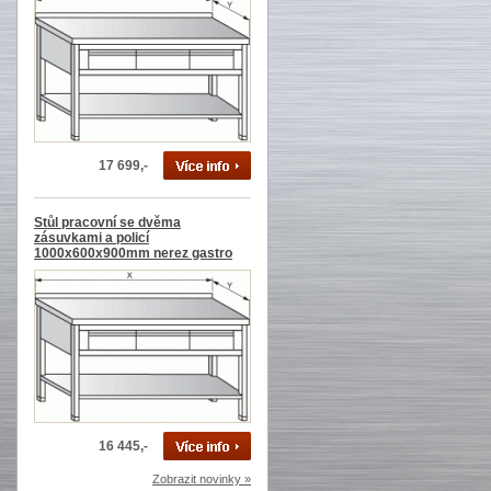
17 699,-
Stůl pracovní se dvěma
zásuvkami a policí
1000x600x900mm nerez gastro
16 445,-
Zobrazit novinky »