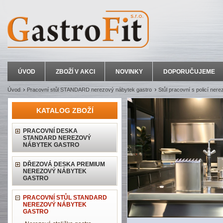
ÚVOD
ZBOŽÍ V AKCI
NOVINKY
DOPORUČUJEME
Úvod
Pracovní stůl STANDARD nerezový nábytek gastro
Stůl pracovní s policí nere
KATALOG ZBOŽÍ
PRACOVNÍ DESKA
STANDARD NEREZOVÝ
NÁBYTEK GASTRO
DŘEZOVÁ DESKA PREMIUM
NEREZOVÝ NÁBYTEK
GASTRO
PRACOVNÍ STŮL STANDARD
NEREZOVÝ NÁBYTEK
GASTRO