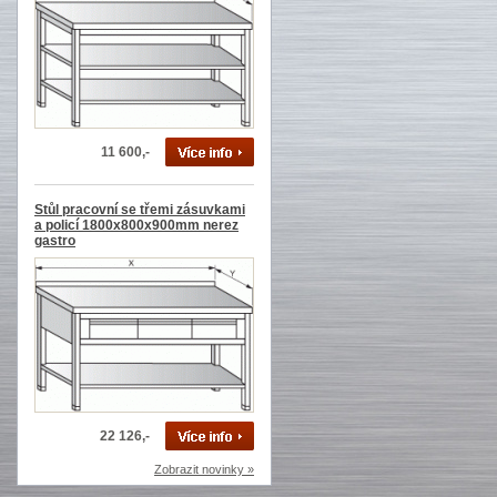
11 600,-
Stůl pracovní se třemi zásuvkami
a policí 1800x800x900mm nerez
gastro
22 126,-
Zobrazit novinky »