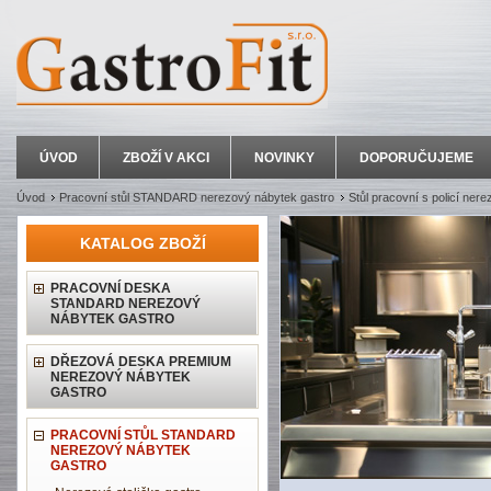
ÚVOD
ZBOŽÍ V AKCI
NOVINKY
DOPORUČUJEME
Úvod
Pracovní stůl STANDARD nerezový nábytek gastro
Stůl pracovní s policí nere
KATALOG ZBOŽÍ
PRACOVNÍ DESKA
STANDARD NEREZOVÝ
NÁBYTEK GASTRO
DŘEZOVÁ DESKA PREMIUM
NEREZOVÝ NÁBYTEK
GASTRO
PRACOVNÍ STŮL STANDARD
NEREZOVÝ NÁBYTEK
GASTRO