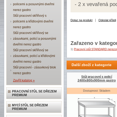
- 2 x vevařená po
policemi a posuvnými dveřmi
nerez gastro
Stůl pracovní skříňový s
|
Dotaz na produkt
Odeslat příteli
policemi a křídlovými dveřmi
nerez gastro
Stůl pracovní skříňový se
zásuvkami, policí a posuvnými
Zařazeno v kategor
dveřmi nerez gastro
1)
Pracovní stůl STANDARD nerezov
Stůl pracovní skříňový se
zásuvkami, policí a křídlovými
dveřmi nerez gastro
Další zboží z kategorie
Stůl pracovní - zásuvkový blok
nerez gastro
Stůl pracovní s policí
Zavřít katalog »
2400x800x900mm gastro
Dostupnost: Skladem
PRACOVNÍ STŮL SE DŘEZEM
PREMIUM
MYCÍ STŮL SE DŘEZEM
PREMIUM