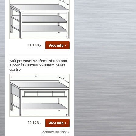
11 100,-
Stůl pracovní se třemi zásuvkami
a policí 1800x800x900mm nerez
gastro
22 126,-
Zobrazit novinky »