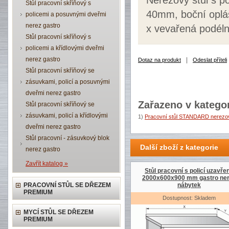
Nerezový stůl s p
Stůl pracovní skříňový s
40mm, boční opláš
policemi a posuvnými dveřmi
nerez gastro
x vevařená podéln
Stůl pracovní skříňový s
policemi a křídlovými dveřmi
nerez gastro
|
Dotaz na produkt
Odeslat příteli
Stůl pracovní skříňový se
zásuvkami, policí a posuvnými
dveřmi nerez gastro
Zařazeno v kategor
Stůl pracovní skříňový se
zásuvkami, policí a křídlovými
1)
Pracovní stůl STANDARD nerezov
dveřmi nerez gastro
Stůl pracovní - zásuvkový blok
Další zboží z kategorie
nerez gastro
Zavřít katalog »
Stůl pracovní s policí uzavře
2000x600x900 mm gastro ne
PRACOVNÍ STŮL SE DŘEZEM
nábytek
PREMIUM
Dostupnost: Skladem
MYCÍ STŮL SE DŘEZEM
PREMIUM