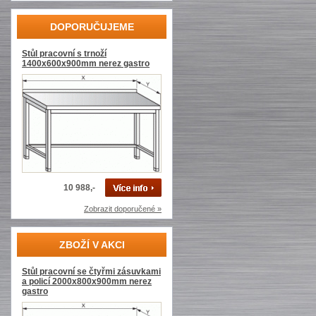
DOPORUČUJEME
Stůl pracovní s trnoží
1400x600x900mm nerez gastro
10 988,-
Zobrazit doporučené »
ZBOŽÍ V AKCI
Stůl pracovní se čtyřmi zásuvkami
a policí 2000x800x900mm nerez
gastro