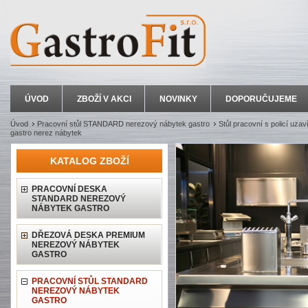
ÚVOD
ZBOŽÍ V AKCI
NOVINKY
DOPORUČUJEME
Úvod
Pracovní stůl STANDARD nerezový nábytek gastro
Stůl pracovní s policí uza
gastro nerez nábytek
KATALOG ZBOŽÍ
PRACOVNÍ DESKA
STANDARD NEREZOVÝ
NÁBYTEK GASTRO
DŘEZOVÁ DESKA PREMIUM
NEREZOVÝ NÁBYTEK
GASTRO
PRACOVNÍ STŮL STANDARD
NEREZOVÝ NÁBYTEK
GASTRO