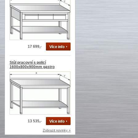
17 699,-
Stůl pracovní s policí
1600x800x900mm gastro
13 535,-
Zobrazit novinky »