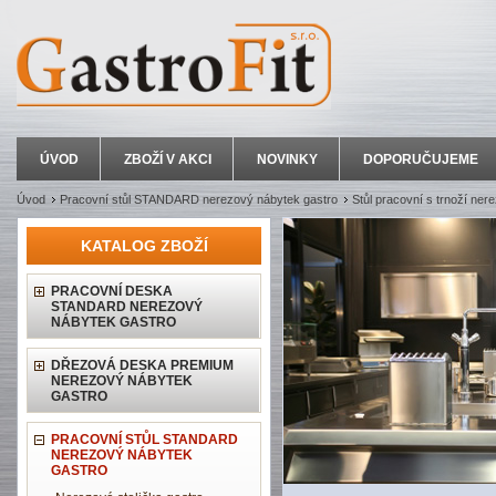
ÚVOD
ZBOŽÍ V AKCI
NOVINKY
DOPORUČUJEME
Úvod
Pracovní stůl STANDARD nerezový nábytek gastro
Stůl pracovní s trnoží ner
KATALOG ZBOŽÍ
PRACOVNÍ DESKA
STANDARD NEREZOVÝ
NÁBYTEK GASTRO
DŘEZOVÁ DESKA PREMIUM
NEREZOVÝ NÁBYTEK
GASTRO
PRACOVNÍ STŮL STANDARD
NEREZOVÝ NÁBYTEK
GASTRO