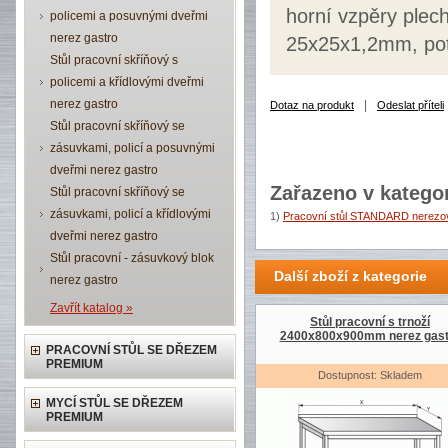
horní vzpěry plec
policemi a posuvnými dveřmi
nerez gastro
25x25x1,2mm, pot
Stůl pracovní skříňový s
policemi a křídlovými dveřmi
nerez gastro
|
Dotaz na produkt
Odeslat příteli
Stůl pracovní skříňový se
zásuvkami, policí a posuvnými
dveřmi nerez gastro
Zařazeno v kategor
Stůl pracovní skříňový se
zásuvkami, policí a křídlovými
1)
Pracovní stůl STANDARD nerezov
dveřmi nerez gastro
Stůl pracovní - zásuvkový blok
Další zboží z kategorie
nerez gastro
Zavřít katalog »
Stůl pracovní s trnoží
2400x800x900mm nerez gast
PRACOVNÍ STŮL SE DŘEZEM
PREMIUM
Dostupnost: Skladem
MYCÍ STŮL SE DŘEZEM
PREMIUM