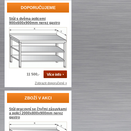
DOPORUČUJEME
Stůl s dvěma policemi
900x600x900mm nerez gastro
11 500,-
Zobrazit doporučené »
ZBOŽÍ V AKCI
Stůl pracovní se čtyřmi zásuvkami
a policí 2000x800x900mm nerez
gastro