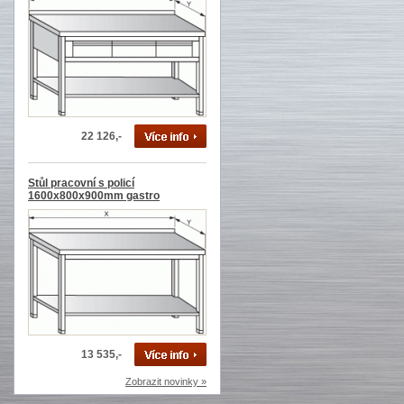
22 126,-
Stůl pracovní s policí
1600x800x900mm gastro
13 535,-
Zobrazit novinky »