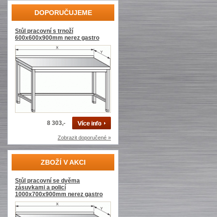
DOPORUČUJEME
Stůl pracovní s trnoží
600x600x900mm nerez gastro
8 303,-
Zobrazit doporučené »
ZBOŽÍ V AKCI
Stůl pracovní se dvěma
zásuvkami a policí
1000x700x900mm nerez gastro