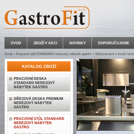
ÚVOD
ZBOŽÍ V AKCI
NOVINKY
DOPORUČUJEME
Úvod
Pracovní stůl STANDARD nerezový nábytek gastro
Stůl pracovní s trnoží ner
KATALOG ZBOŽÍ
PRACOVNÍ DESKA
STANDARD NEREZOVÝ
NÁBYTEK GASTRO
DŘEZOVÁ DESKA PREMIUM
NEREZOVÝ NÁBYTEK
GASTRO
PRACOVNÍ STŮL STANDARD
NEREZOVÝ NÁBYTEK
GASTRO