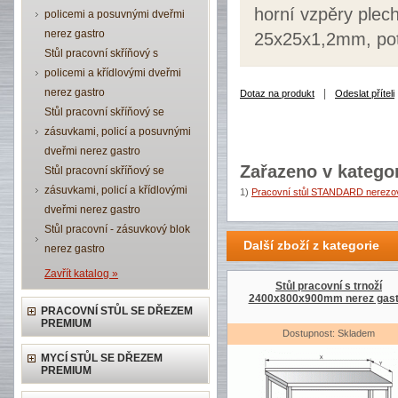
horní vzpěry plec
policemi a posuvnými dveřmi
nerez gastro
25x25x1,2mm, pot
Stůl pracovní skříňový s
policemi a křídlovými dveřmi
nerez gastro
|
Dotaz na produkt
Odeslat příteli
Stůl pracovní skříňový se
zásuvkami, policí a posuvnými
dveřmi nerez gastro
Zařazeno v kategor
Stůl pracovní skříňový se
zásuvkami, policí a křídlovými
1)
Pracovní stůl STANDARD nerezov
dveřmi nerez gastro
Stůl pracovní - zásuvkový blok
Další zboží z kategorie
nerez gastro
Zavřít katalog »
Stůl pracovní s trnoží
2400x800x900mm nerez gast
PRACOVNÍ STŮL SE DŘEZEM
PREMIUM
Dostupnost: Skladem
MYCÍ STŮL SE DŘEZEM
PREMIUM