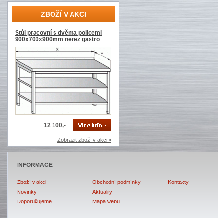
ZBOŽÍ V AKCI
Stůl pracovní s dvěma policemi
900x700x900mm nerez gastro
12 100,-
Zobrazit zboží v akci »
INFORMACE
Zboží v akci
Obchodní podmínky
Kontakty
Novinky
Aktuality
Doporučujeme
Mapa webu