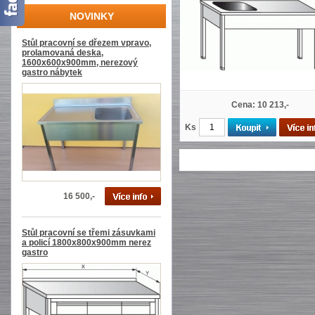
NOVINKY
Stůl pracovní se dřezem vpravo,
prolamovaná deska,
1600x600x900mm, nerezový
gastro nábytek
Cena: 10 213,-
Ks
16 500,-
Stůl pracovní se třemi zásuvkami
a policí 1800x800x900mm nerez
gastro