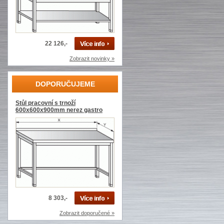
22 126,-
Zobrazit novinky »
DOPORUČUJEME
Stůl pracovní s trnoží
600x600x900mm nerez gastro
8 303,-
Zobrazit doporučené »