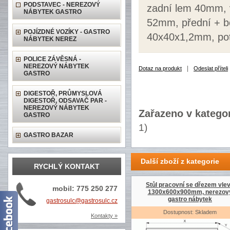
PODSTAVEC - NEREZOVÝ
zadní lem 40mm, 
NÁBYTEK GASTRO
52mm, přední + bo
POJÍZDNÉ VOZÍKY - GASTRO
40x40x1,2mm, pot
NÁBYTEK NEREZ
POLICE ZÁVĚSNÁ -
NEREZOVÝ NÁBYTEK
|
Dotaz na produkt
Odeslat příteli
GASTRO
DIGESTOŘ, PRŮMYSLOVÁ
DIGESTOŘ, ODSAVAČ PAR -
NEREZOVÝ NÁBYTEK
Zařazeno v kategor
GASTRO
1)
GASTRO BAZAR
Další zboží z kategorie
RYCHLÝ KONTAKT
Stůl pracovní se dřezem vle
mobil: 775 250 277
1300x600x900mm, nerezov
gastro nábytek
gastrosulc@gastrosulc.cz
Dostupnost: Skladem
Kontakty »