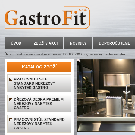
ÚVOD
ZBOŽÍ V AKCI
NOVINKY
DOPORUČUJEME
Úvod
Stůl pracovní se dřezem vlevo 800x600x900mm, nerezový gastro nábytek
KATALOG ZBOŽÍ
PRACOVNÍ DESKA
STANDARD NEREZOVÝ
NÁBYTEK GASTRO
DŘEZOVÁ DESKA PREMIUM
NEREZOVÝ NÁBYTEK
GASTRO
PRACOVNÍ STŮL STANDARD
NEREZOVÝ NÁBYTEK
GASTRO