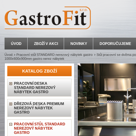
ÚVOD
ZBOŽÍ V AKCI
NOVINKY
DOPORUČUJEME
Úvod
Pracovní stůl STANDARD nerezový nábytek gastro
Stůl pracovní se dvěma po
1000x600x900mm gastro nerez nábytek
KATALOG ZBOŽÍ
PRACOVNÍ DESKA
STANDARD NEREZOVÝ
NÁBYTEK GASTRO
DŘEZOVÁ DESKA PREMIUM
NEREZOVÝ NÁBYTEK
GASTRO
PRACOVNÍ STŮL STANDARD
NEREZOVÝ NÁBYTEK
GASTRO