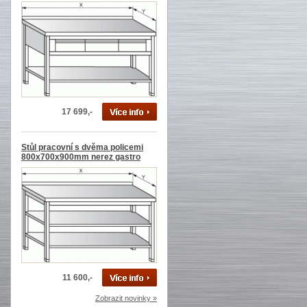
17 699,-
Stůl pracovní s dvěma policemi
800x700x900mm nerez gastro
11 600,-
Zobrazit novinky »