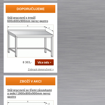
DOPORUČUJEME
Stůl pracovní s trnoží
600x600x900mm nerez gastro
8 303,-
Zobrazit doporučené »
ZBOŽÍ V AKCI
Stůl pracovní se třemi zásuvkami
a policí 1900x800x900mm nerez
gastro