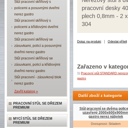
Nerezový stůl s 
Stůl pracovní skříňový s
pracovní desky 40
policemi a posuvnými dveřmi
nerez gastro
plech 0,8mm - 2 x
Stůl pracovní skříňový s
304
policemi a křídlovými dveřmi
nerez gastro
Stůl pracovní skříňový se
|
Dotaz na produkt
Odeslat příteli
zásuvkami, policí a posuvnými
dveřmi nerez gastro
Stůl pracovní skříňový se
zásuvkami, policí a křídlovými
Zařazeno v kategor
dveřmi nerez gastro
1)
Pracovní stůl STANDARD nerezov
Stůl pracovní - zásuvkový blok
gastro
nerez gastro
Zavřít katalog »
Další zboží z kategorie
PRACOVNÍ STŮL SE DŘEZEM
PREMIUM
Stůl pracovní se dvěma polic
uzavřený 2000x600x900m
gastro nerez nábytek
MYCÍ STŮL SE DŘEZEM
PREMIUM
Dostupnost: Skladem