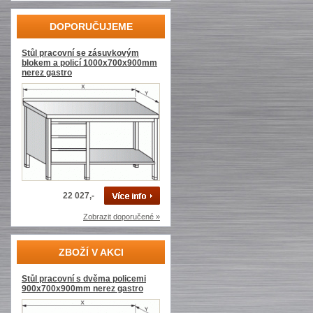
DOPORUČUJEME
Stůl pracovní se zásuvkovým
blokem a policí 1000x700x900mm
nerez gastro
22 027,-
Zobrazit doporučené »
ZBOŽÍ V AKCI
Stůl pracovní s dvěma policemi
900x700x900mm nerez gastro