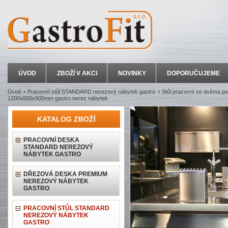
ÚVOD
ZBOŽÍ V AKCI
NOVINKY
DOPORUČUJEME
Úvod
Pracovní stůl STANDARD nerezový nábytek gastro
Stůl pracovní se dvěma po
1200x800x900mm gastro nerez nábytek
KATALOG ZBOŽÍ
PRACOVNÍ DESKA
STANDARD NEREZOVÝ
NÁBYTEK GASTRO
DŘEZOVÁ DESKA PREMIUM
NEREZOVÝ NÁBYTEK
GASTRO
PRACOVNÍ STŮL STANDARD
NEREZOVÝ NÁBYTEK
GASTRO