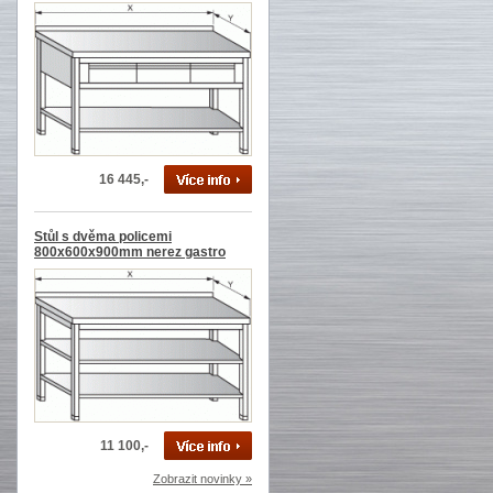
16 445,-
Stůl s dvěma policemi
800x600x900mm nerez gastro
11 100,-
Zobrazit novinky »