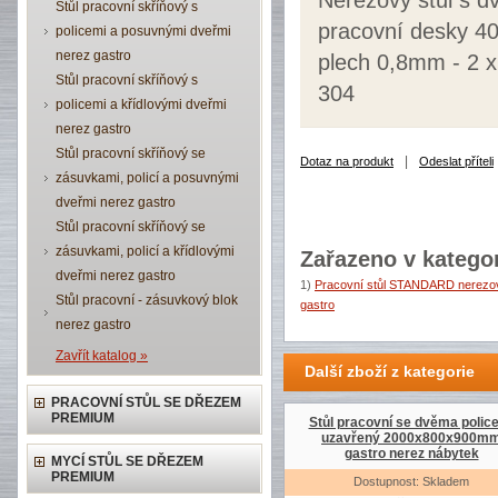
Nerezový stůl s 
Stůl pracovní skříňový s
pracovní desky 40
policemi a posuvnými dveřmi
nerez gastro
plech 0,8mm - 2 x
Stůl pracovní skříňový s
304
policemi a křídlovými dveřmi
nerez gastro
Stůl pracovní skříňový se
|
Dotaz na produkt
Odeslat příteli
zásuvkami, policí a posuvnými
dveřmi nerez gastro
Stůl pracovní skříňový se
zásuvkami, policí a křídlovými
Zařazeno v kategor
dveřmi nerez gastro
1)
Pracovní stůl STANDARD nerezov
Stůl pracovní - zásuvkový blok
gastro
nerez gastro
Zavřít katalog »
Další zboží z kategorie
PRACOVNÍ STŮL SE DŘEZEM
PREMIUM
Stůl pracovní se dvěma polic
uzavřený 2000x800x900m
gastro nerez nábytek
MYCÍ STŮL SE DŘEZEM
PREMIUM
Dostupnost: Skladem