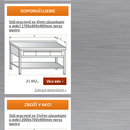
DOPORUČUJEME
Stůl pracovní se třemi zásuvkami
a policí 1700x800x900mm nerez
gastro
21 862,-
Zobrazit doporučené »
ZBOŽÍ V AKCI
Stůl pracovní se čtyřmi zásuvkami
a policí 2000x700x900mm nerez
gastro