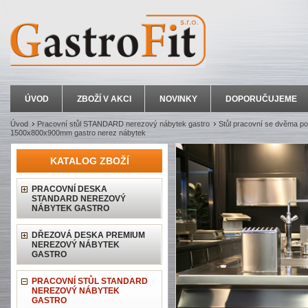
ÚVOD
ZBOŽÍ V AKCI
NOVINKY
DOPORUČUJEME
Úvod
Pracovní stůl STANDARD nerezový nábytek gastro
Stůl pracovní se dvěma po
1500x800x900mm gastro nerez nábytek
KATALOG ZBOŽÍ
PRACOVNÍ DESKA
STANDARD NEREZOVÝ
NÁBYTEK GASTRO
DŘEZOVÁ DESKA PREMIUM
NEREZOVÝ NÁBYTEK
GASTRO
PRACOVNÍ STŮL STANDARD
NEREZOVÝ NÁBYTEK
GASTRO