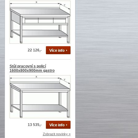
22 126,-
Stůl pracovní s policí
1600x800x900mm gastro
13 535,-
Zobrazit novinky »