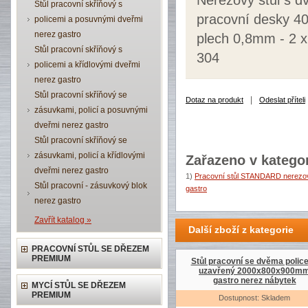
Nerezový stůl s 
Stůl pracovní skříňový s
pracovní desky 40
policemi a posuvnými dveřmi
nerez gastro
plech 0,8mm - 2 x
Stůl pracovní skříňový s
304
policemi a křídlovými dveřmi
nerez gastro
Stůl pracovní skříňový se
|
Dotaz na produkt
Odeslat příteli
zásuvkami, policí a posuvnými
dveřmi nerez gastro
Stůl pracovní skříňový se
zásuvkami, policí a křídlovými
Zařazeno v kategor
dveřmi nerez gastro
1)
Pracovní stůl STANDARD nerezov
Stůl pracovní - zásuvkový blok
gastro
nerez gastro
Zavřít katalog »
Další zboží z kategorie
PRACOVNÍ STŮL SE DŘEZEM
PREMIUM
Stůl pracovní se dvěma polic
uzavřený 2000x800x900m
gastro nerez nábytek
MYCÍ STŮL SE DŘEZEM
PREMIUM
Dostupnost: Skladem